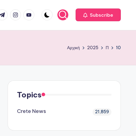
com
r.com
.me
instagram.com
youtube.com
Subscribe
Αρχική
2025
Π
10
Topics
Crete News
21,859