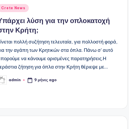
ναρτήθηκε
Crete News
ε
Υπάρχει λύση για την οπλοκατοχή
στην Κρήτη;
Γίνεται πολλή συζήτηση τελευταία, για πολλοστή φορά,
για την αγάπη των Κρητικών στα όπλα. Πάνω σ’ αυτό
μπορούμε να κάνουμε ορισμένες παρατηρήσεις.Η
τεράστια ζήτηση για όπλα στην Κρήτη θέριεψε με…
9 μήνες ago
admin
υγγραφέας: