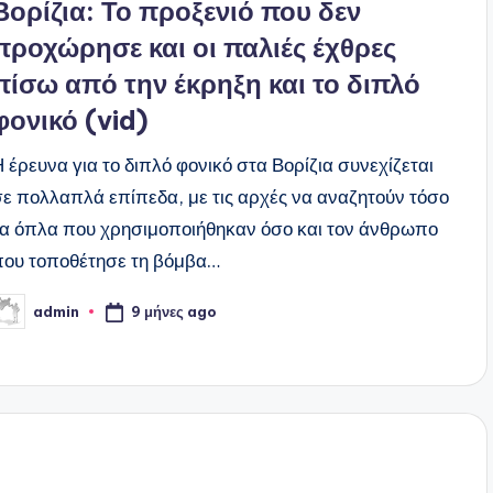
Βορίζια: Το προξενιό που δεν
προχώρησε και οι παλιές έχθρες
πίσω από την έκρηξη και το διπλό
φονικό (vid)
Η έρευνα για το διπλό φονικό στα Βορίζια συνεχίζεται
σε πολλαπλά επίπεδα, με τις αρχές να αναζητούν τόσο
τα όπλα που χρησιμοποιήθηκαν όσο και τον άνθρωπο
που τοποθέτησε τη βόμβα…
9 μήνες ago
admin
υγγραφέας: