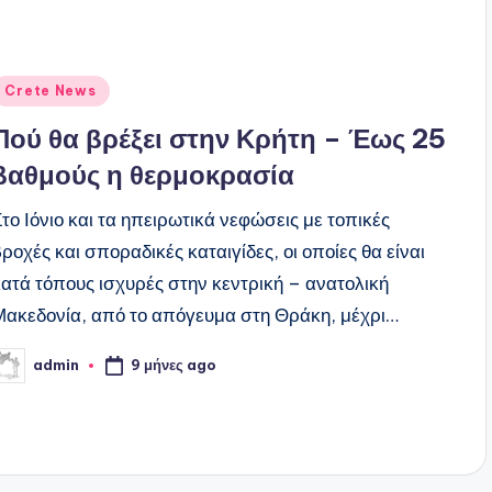
ναρτήθηκε
Crete News
ε
Πού θα βρέξει στην Κρήτη – Έως 25
βαθμούς η θερμοκρασία
Στο Ιόνιο και τα ηπειρωτικά νεφώσεις με τοπικές
ροχές και σποραδικές καταιγίδες, οι οποίες θα είναι
κατά τόπους ισχυρές στην κεντρική – ανατολική
Μακεδονία, από το απόγευμα στη Θράκη, μέχρι…
9 μήνες ago
admin
υγγραφέας: