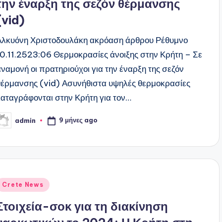
την έναρξη της σεζόν θέρμανσης
(vid)
Αλκυόνη Χριστοδουλάκη ακρόαση άρθρου Ρέθυμνο
10.11.2523:06 Θερμοκρασίες άνοιξης στην Κρήτη – Σε
αναμονή οι πρατηριούχοι για την έναρξη της σεζόν
θέρμανσης (vid) Ασυνήθιστα υψηλές θερμοκρασίες
καταγράφονται στην Κρήτη για τον…
9 μήνες ago
admin
υγγραφέας:
ναρτήθηκε
Crete News
ε
Στοιχεία-σοκ για τη διακίνηση