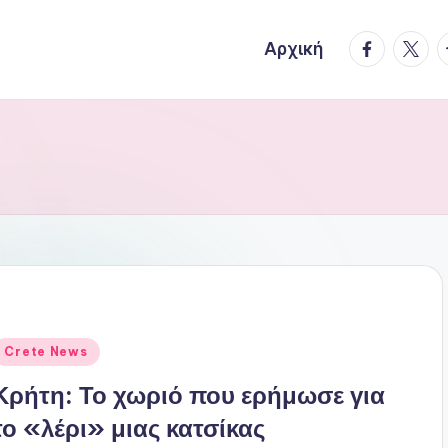
facebook.
twitte
t
Αρχική
ναρτήθηκε
Crete News
ε
Κρήτη: Το χωριό που ερήμωσε για
το «λέρι» μιας κατσίκας