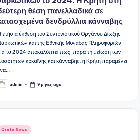
ναρκωτικών το 2024: Η Κρήτη στη
δεύτερη θέση πανελλαδικά σε
κατασχεμένα δενδρύλλια κάνναβης
Η ετήσια έκθεση του Συντονιστικού Οργάνου Δίωξης
Ναρκωτικών και της Εθνικής Μονάδας Πληροφοριών
για το 2024 αποκαλύπτει πως, παρά τη μείωση των
ποσοτήτων κοκαΐνης και κάνναβης, η Κρήτη παραμένει
ένα…
9 μήνες ago
admin
υγγραφέας:
ναρτήθηκε
Crete News
ε