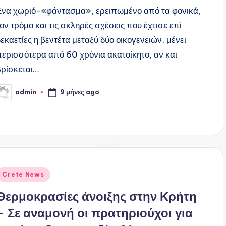
Ενα χωριό-«φάντασμα», ερειπωμένο από τα φονικά,
τον τρόμο και τις σκληρές σχέσεις που έχτισε επί
δεκαετίες η βεντέτα μεταξύ δύο οικογενειών, μένει
περισσότερα από 60 χρόνια ακατοίκητο, αν και
βρίσκεται…
9 μήνες ago
admin
υγγραφέας:
ναρτήθηκε
Crete News
ε
Θερμοκρασίες άνοιξης στην Κρήτη
– Σε αναμονή οι πρατηριούχοι για