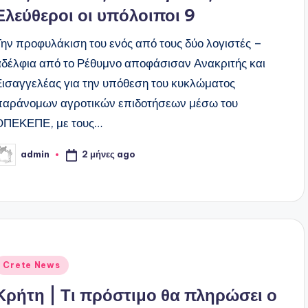
Ελεύθεροι οι υπόλοιποι 9
Την προφυλάκιση του ενός από τους δύο λογιστές –
αδέλφια από το Ρέθυμνο αποφάσισαν Ανακριτής και
Εισαγγελέας για την υπόθεση του κυκλώματος
παράνομων αγροτικών επιδοτήσεων μέσω του
ΟΠΕΚΕΠΕ, με τους…
2 μήνες ago
admin
υγγραφέας:
ναρτήθηκε
Crete News
ε
Κρήτη | Τι πρόστιμο θα πληρώσει ο