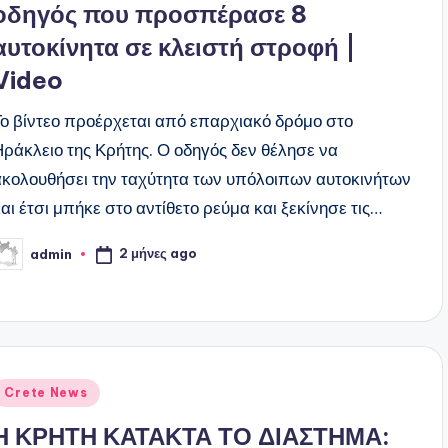
οδηγός που προσπέρασε 8
αυτοκίνητα σε κλειστή στροφή |
Video
Το βίντεο προέρχεται από επαρχιακό δρόμο στο
Ηράκλειο της Κρήτης. Ο οδηγός δεν θέλησε να
ακολουθήσει την ταχύτητα των υπόλοιπων αυτοκινήτων
και έτσι μπήκε στο αντίθετο ρεύμα και ξεκίνησε τις…
2 μήνες ago
admin
υγγραφέας:
ναρτήθηκε
Crete News
ε
Η ΚΡΗΤΗ ΚΑΤΑΚΤΑ ΤΟ ΔΙΑΣΤΗΜΑ: