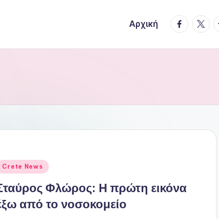
facebook.
twitte
t
Αρχική
ναρτήθηκε
Crete News
ε
Σταύρος Φλώρος: Η πρώτη εικόνα
έξω από το νοσοκομείο