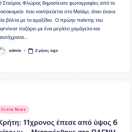
Ο Σταύρος Φλώρος δημοσίευσε φωτογραφίες από το
νοσοκομείο που νοσηλεύεται στο Μαϊάμι, όταν έκανε
μία βόλτα με το αμαξίδιο. Ο πρώην παίκτης του
Survivor ποζάρει με ένα μεγάλο χαμόγελο και
ταυτόχρονα…
2 μήνες ago
admin
υγγραφέας:
ναρτήθηκε
Crete News
ε
Κρήτη: 11χρονος έπεσε από ύψος 6
μέτρων – Μεταφέρθηκε στο ΠΑΓΝΗ