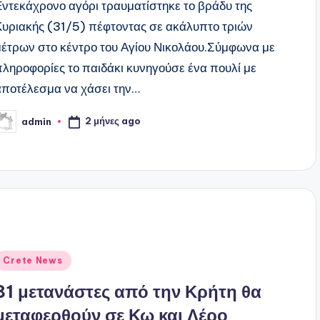
Εντεκάχρονο αγόρι τραυματίστηκε το βράδυ της
Κυριακής (31/5) πέφτοντας σε ακάλυπτο τριών
μέτρων στο κέντρο του Αγίου Νικολάου.Σύμφωνα με
πληροφορίες το παιδάκι κυνηγούσε ένα πουλί με
αποτέλεσμα να χάσει την…
2 μήνες ago
admin
υγγραφέας:
ναρτήθηκε
Crete News
ε
81 μετανάστες από την Κρήτη θα
μεταφερθούν σε Κω και Λέρο