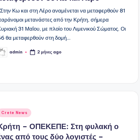
Στην Κω και στη Λέρο αναμένεται να μεταφερθούν 81
παράνομοι μετανάστες από την Κρήτη, σήμερα
Κυριακή 31 Μαΐου, με πλοίο του Λιμενικού Σώματος. Οι
66 θα μεταφερθούν στη δομή…
2 μήνες ago
admin
υγγραφέας:
ναρτήθηκε
Crete News
ε
Κρήτη – ΟΠΕΚΕΠΕ: Στη φυλακή ο
ένας από τους δύο λογιστές –