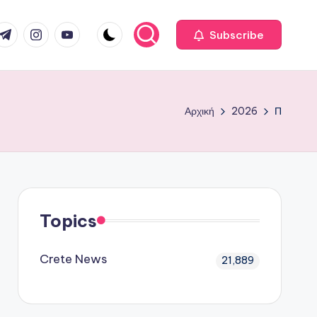
com
r.com
.me
instagram.com
youtube.com
Subscribe
Αρχική
2026
Π
Topics
Crete News
21,889