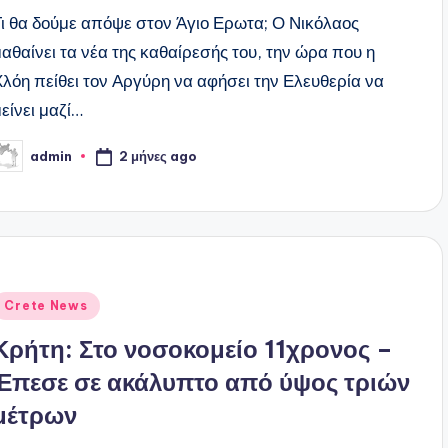
Τι θα δούμε απόψε στον Άγιο Ερωτα; Ο Νικόλαος
μαθαίνει τα νέα της καθαίρεσής του, την ώρα που η
Χλόη πείθει τον Αργύρη να αφήσει την Ελευθερία να
είνει μαζί…
2 μήνες ago
admin
υγγραφέας:
ναρτήθηκε
Crete News
ε
Κρήτη: Στο νοσοκομείο 11χρονος –
Έπεσε σε ακάλυπτο από ύψος τριών
μέτρων