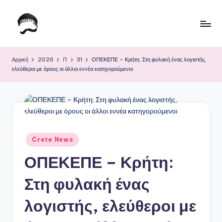
Μετάβαση
σε
Τ
Krhtikos.com
περιεχόμενο
ο
Αρχική
2026
Π
31
ΟΠΕΚΕΠΕ – Κρήτη: Στη φυλακή ένας λογιστής,
ελεύθεροι με όρους οι άλλοι εννέα κατηγορούμενοι
Κ
α
θ
η
μ
Αναρτήθηκε
Crete News
σε
ε
ΟΠΕΚΕΠΕ – Κρήτη:
ρ
Στη φυλακή ένας
ι
λογιστής, ελεύθεροι με
ν