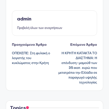
admin
Προβολή όλων των αναρτήσεων
Πλοήγηση
Προηγούμενο Άρθρο
Επόμενο Άρθρο
ΟΠΕΚΕΠΕ: Στη φυλακή ο
Η ΚΡΗΤΗ ΚΑΤΑΚΤΑ ΤΟ
δημοσιεύσεων
λογιστής του
ΔΙΑΣΤΗΜΑ: Η
κυκλώματος στην Κρήτη
επένδυση-μαμούθ των
35 εκατ. ευρώ που
μετατρέπει την Ελλάδα σε
παραγωγό υψηλής
τεχνολογίας
Topics