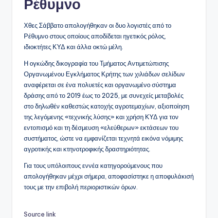
Ρέθυμνο
Χθες Σάββατο απολογήθηκαν οι δυο λογιστές από το
Ρέθυμνο στους οποίους αποδίδεται ηγετικός ρόλος,
ιδιοκτήτες ΚΥΔ και άλλα οκτώ μέλη.
Η ογκώδης δικογραφία του Τμήματος Αντιμετώπισης
Οργανωμένου Εγκλήματος Κρήτης των χιλιάδων σελίδων
αναφέρεται σε ένα πολυετές και οργανωμένο σύστημα
δράσης από το 2019 έως το 2025, με συνεχείς μεταβολές
στο δηλωθέν καθεστώς κατοχής αγροτεμαχίων, αξιοποίηση
της λεγόμενης «τεχνικής λύσης» και χρήση ΚΥΔ για τον
εντοπισμό και τη δέσμευση «ελεύθερων» εκτάσεων του
συστήματος, ώστε να εμφανίζεται τεχνητά εικόνα νόμιμης
αγροτικής και κτηνοτροφικής δραστηριότητας.
Για τους υπόλοιπους εννέα κατηγορούμενους που
απολογήθηκαν μέχρι σήμερα, αποφασίστηκε η αποφυλάκισή
τους με την επιβολή περιοριστικών όρων.
Source link