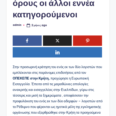
ό
όρους οι άλλοι εννέα
P
κατηγορούμενοι
o
r
admin
2 μήνες ago
Συγγραφέας:
t
a
l
Στην προσωρινή κράτηση του ενός εκ των δύο λογιστών που
εμπλέκονται στις παράνομες επιδοτήσεις από τον
ΟΠΕΚΕΠΕ στην Κρήτη,
προχώρησε η Ευρωπαική
Εισαγγελία. Έπειτα από τις μαραθώνιες απολογίες
ανακριτής και εισαγγελέας στην Ευελπίδων, γύρω στις
τέσσερις και μισή τα ξημερώματα , αποφάσισαν την
προφυλάκιση του ενός εκ των δύο αδερφών – λογιστών από
το Ρέθυμνο που φέρονται ως ηγετικά μέλη της εγκληματικής
οργάνωσης που εξαρθρώθηκε στην Κρήτη τα προηγούμενα