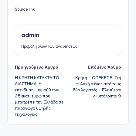
Source link
admin
Προβολή όλων των αναρτήσεων
Πλοήγηση
Προηγούμενο Άρθρο
Επόμενο Άρθρο
Η ΚΡΗΤΗ ΚΑΤΑΚΤΑ ΤΟ
Κρήτη – ΟΠΕΚΕΠΕ: Στη
δημοσιεύσεων
ΔΙΑΣΤΗΜΑ: Η
φυλακή ο ένας από τους
επένδυση-μαμούθ των
δύο λογιστές – Ελεύθεροι
35 εκατ. ευρώ που
οι υπόλοιποι 9
μετατρέπει την Ελλάδα σε
παραγωγό υψηλής
τεχνολογίας