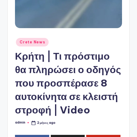
ό
P
o
r
t
Αναρτήθηκε
Crete News
σε
a
Κρήτη | Τι πρόστιμο
l
θα πληρώσει ο οδηγός
που προσπέρασε 8
αυτοκίνητα σε κλειστή
στροφή | Video
admin
2 μήνες ago
Συγγραφέας: