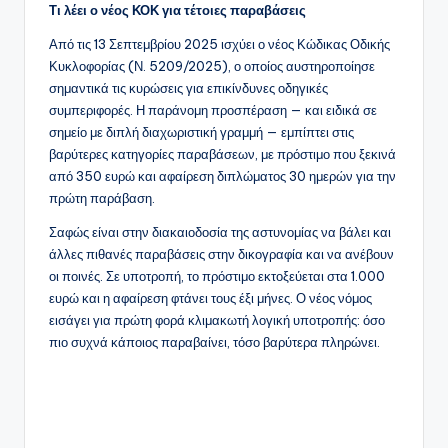
Τι λέει ο νέος ΚΟΚ για τέτοιες παραβάσεις
Από τις 13 Σεπτεμβρίου 2025 ισχύει ο νέος Κώδικας Οδικής
Κυκλοφορίας (Ν. 5209/2025), ο οποίος αυστηροποίησε
σημαντικά τις κυρώσεις για επικίνδυνες οδηγικές
συμπεριφορές. Η παράνομη προσπέραση — και ειδικά σε
σημείο με διπλή διαχωριστική γραμμή — εμπίπτει στις
βαρύτερες κατηγορίες παραβάσεων, με πρόστιμο που ξεκινά
από 350 ευρώ και αφαίρεση διπλώματος 30 ημερών για την
πρώτη παράβαση.
Σαφώς είναι στην διακαιοδοσία της αστυνομίας να βάλει και
άλλες πιθανές παραβάσεις στην δικογραφία και να ανέβουν
οι ποινές. Σε υποτροπή, το πρόστιμο εκτοξεύεται στα 1.000
ευρώ και η αφαίρεση φτάνει τους έξι μήνες. Ο νέος νόμος
εισάγει για πρώτη φορά κλιμακωτή λογική υποτροπής: όσο
πιο συχνά κάποιος παραβαίνει, τόσο βαρύτερα πληρώνει.