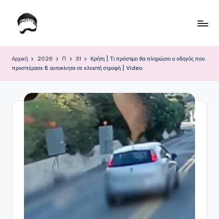
Μετάβαση
σε
Τ
Krhtikos.com
περιεχόμενο
ο
Αρχική
2026
Π
31
Κρήτη | Τι πρόστιμο θα πληρώσει ο οδηγός που
προσπέρασε 8 αυτοκίνητα σε κλειστή στροφή | Video
Κ
α
θ
η
μ
ε
ρ
ι
ν