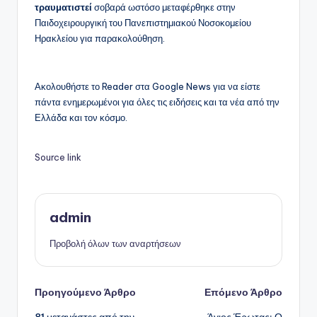
τραυματιστεί
σοβαρά ωστόσο μεταφέρθηκε στην
Παιδοχειρουργική του Πανεπιστημιακού Νοσοκομείου
Ηρακλείου για παρακολούθηση.
Ακολουθήστε το Reader στα Google News για να είστε
πάντα ενημερωμένοι για όλες τις ειδήσεις και τα νέα από την
Ελλάδα και τον κόσμο.
Source link
admin
Προβολή όλων των αναρτήσεων
Πλοήγηση
Προηγούμενο Άρθρο
Επόμενο Άρθρο
81 μετανάστες από την
Άγιος Έρωτας: Ο