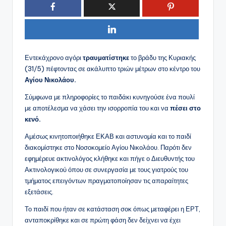
Εντεκάχρονο αγόρι
τραυματίστηκε
το βράδυ της Κυριακής
(31/5) πέφτοντας σε ακάλυπτο τριών μέτρων στο κέντρο του
Αγίου Νικολάου.
Σύμφωνα με πληροφορίες το παιδάκι κυνηγούσε ένα πουλί
με αποτέλεσμα να χάσει την ισορροπία του και να
πέσει στο
κενό.
Αμέσως κινητοποιήθηκε ΕΚΑΒ και αστυνομία και το παιδί
διακομίστηκε στο Νοσοκομείο Αγίου Νικολάου. Παρότι δεν
εφημέρευε ακτινολόγος κλήθηκε και πήγε ο Διευθυντής του
Ακτινολογικού όπου σε συνεργασία με τους γιατρούς του
τμήματος επειγόντων πραγματοποίησαν τις απαραίτητες
εξετάσεις.
Το παιδί που ήταν σε κατάσταση σοκ όπως μεταφέρει η ΕΡΤ,
ανταποκρίθηκε και σε πρώτη φάση δεν δείχνει να έχει