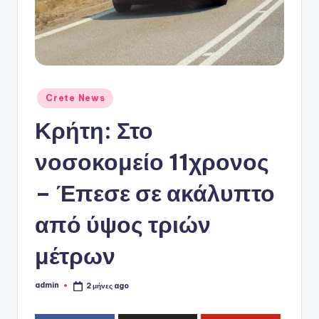
ό
P
o
r
t
Αναρτήθηκε
Crete News
σε
a
Κρήτη: Στο
l
νοσοκομείο 11χρονος
– Έπεσε σε ακάλυπτο
από ύψος τριών
μέτρων
admin
2 μήνες ago
Συγγραφέας: