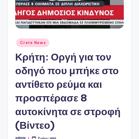
ό
P
o
r
t
Αναρτήθηκε
Crete News
σε
a
Κρήτη: Οργή για τον
l
οδηγό που μπήκε στο
αντίθετο ρεύμα και
προσπέρασε 8
αυτοκίνητα σε στροφή
(Βίντεο)
admin
2 μήνες ago