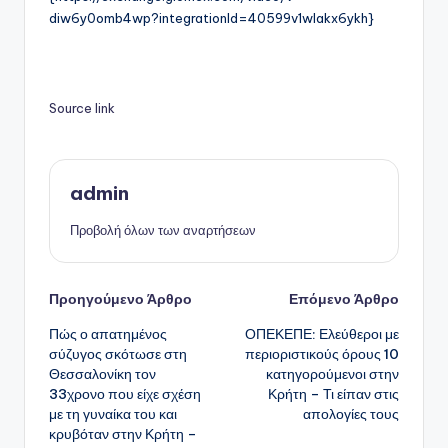
diw6y0omb4wp?integrationId=40599v1wlakx6ykh}
Source link
admin
Προβολή όλων των αναρτήσεων
Πλοήγηση
Προηγούμενο Άρθρο
Επόμενο Άρθρο
Πώς ο απατημένος
ΟΠΕΚΕΠΕ: Ελεύθεροι με
δημοσιεύσεων
σύζυγος σκότωσε στη
περιοριστικούς όρους 10
Θεσσαλονίκη τον
κατηγορούμενοι στην
33χρονο που είχε σχέση
Κρήτη – Τι είπαν στις
με τη γυναίκα του και
απολογίες τους
κρυβόταν στην Κρήτη –