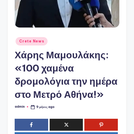
ό
P
o
r
t
Αναρτήθηκε
Crete News
σε
a
Χάρης Μαμουλάκης:
l
«100 χαμένα
δρομολόγια την ημέρα
στο Μετρό Αθήνα!»
admin
9 μήνες ago
Συγγραφέας: