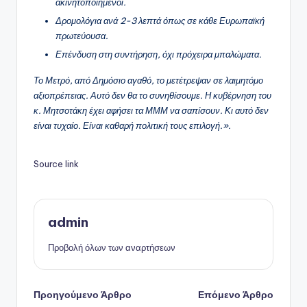
ακινητοποιημένοι.
Δρομολόγια ανά 2-3 λεπτά όπως σε κάθε Ευρωπαϊκή
πρωτεύουσα.
Επένδυση στη συντήρηση, όχι πρόχειρα μπαλώματα.
Το Μετρό, από Δημόσιο αγαθό, το μετέτρεψαν σε λαιμητόμο
αξιοπρέπειας. Αυτό δεν θα το συνηθίσουμε. Η κυβέρνηση του
κ. Μητσοτάκη έχει αφήσει τα ΜΜΜ να σαπίσουν. Κι αυτό δεν
είναι τυχαίο. Είναι καθαρή πολιτική τους επιλογή.».
Source link
admin
Προβολή όλων των αναρτήσεων
Πλοήγηση
Προηγούμενο Άρθρο
Επόμενο Άρθρο