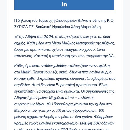
Η δήλωση του Τομεάρχη Οικονομικών & Ανάπτυξης της Κ.Ο.
ΣΥΡΙΖΑ ΠΣ, Βουλευτή Ηρακλείου Χάρη Μαμουλάκη:
«Στην Αθήνα του 2025, το Μετρό έγινε λεωφορείο σε ώρα
αιχμής. Κάθε μέρα στα Μέσα Μαζικής Μεταφοράς της Αθήνας,
ζούμε μια κρατική αποτυχία σε πραγματικό χρόνο. Είναι
ταπείνωση. Και αυτή η ταπείνωση έχει την υπογραφή της ΝΔ.
Κάθε μέρα εκατοντάδες χιλιάδες πολίτες ζουν έναν εφιάλτη
στα ΜΜΜ. Περιμένουν έξι, οκτώ, δέκα λεπτά για ένα συρμό.
Κι όταν έρθει; Σπρώξιμο, αγωνία, κίνδυνος. Στοιβαγμένοι σαν
σαρδέλες. Αυτό δεν είναι Ευρωπαϊκή πρωτεύουσα. Είναι
εγκατάλειψη. Τα στοιχεία είναι αμείλικτα. Οι συγκοινωνίες της
Αθήνας έχουν μείνει 15 χρόνια πίσω – το λένε οι
συγκοινωνιολόγοι. 100 δρομολόγια χάνονται την ημέρα στο
Μετρό και τον ηλεκτρικό. 7% μείωση δρομολογίων, 8%
μείωση οχηματοχιλιομέτρων μέσα σε ένα χρόνο. Φθαρμένες
γραμμές χωρίς κανένα εκσυγχρονισμό, έλλειψη 500 οδηγών
σε Μετρό και λεωφορεία και 700 βάρδιες λεωφορείων την