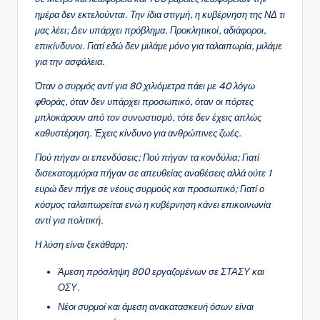
ημέρα δεν εκτελούνται. Την ίδια στιγμή, η κυβέρνηση της ΝΔ τι
μας λέει; Δεν υπάρχει πρόβλημα. Προκλητικοί, αδιάφοροι,
επικίνδυνοι. Γιατί εδώ δεν μιλάμε μόνο για ταλαιπωρία, μιλάμε
για την ασφάλεια.
Όταν ο συρμός αντί για 80 χιλιόμετρα πάει με 40 λόγω
φθοράς, όταν δεν υπάρχει προσωπικό, όταν οι πόρτες
μπλοκάρουν από τον συνωστισμό, τότε δεν έχεις απλώς
καθυστέρηση. Έχεις κίνδυνο για ανθρώπινες ζωές.
Πού πήγαν οι επενδύσεις; Πού πήγαν τα κονδύλια; Γιατί
δισεκατομμύρια πήγαν σε απευθείας αναθέσεις αλλά ούτε 1
ευρώ δεν πήγε σε νέους συρμούς και προσωπικό; Γιατί ο
κόσμος ταλαιπωρείται ενώ η κυβέρνηση κάνει επικοινωνία
αντί για πολιτική.
Η λύση είναι ξεκάθαρη:
Άμεση πρόσληψη 800 εργαζομένων σε ΣΤΑΣΥ και
ΟΣΥ.
Νέοι συρμοί και άμεση ανακατασκευή όσων είναι