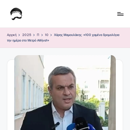
Μετάβαση
σε
Τ
Krhtikos.com
περιεχόμενο
ο
Αρχική
2025
Π
10
Χάρης Μαμουλάκης: «100 χαμένα δρομολόγια
την ημέρα στο Μετρό Αθήνα!»
Κ
α
θ
η
μ
ε
ρ
ι
ν