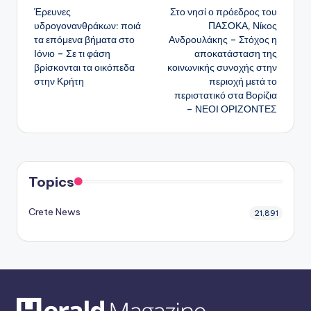
Έρευνες
Στο νησί ο πρόεδρος του
δημοσιεύσεων
υδρογονανθράκων: ποιά
ΠΑΣΟΚΑ, Νίκος
τα επόμενα βήματα στο
Ανδρουλάκης – Στόχος η
Ιόνιο – Σε τι φάση
αποκατάσταση της
βρίσκονται τα οικόπεδα
κοινωνικής συνοχής στην
στην Κρήτη
περιοχή μετά το
περιστατικό στα Βορίζια
– ΝΕΟΙ ΟΡΙΖΟΝΤΕΣ
Topics
Crete News
21,891