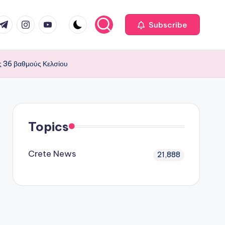
com
r.com
.me
instagram.com
youtube.com
Subscribe
ς 36 βαθμούς Κελσίου
Topics
Crete News
21,888