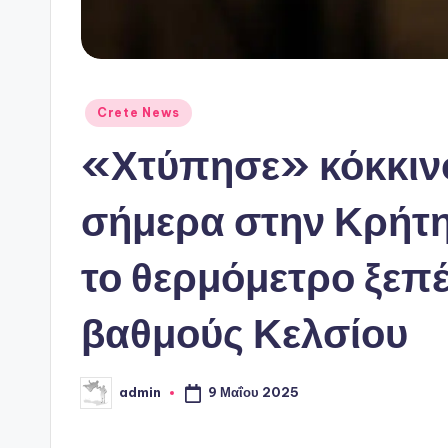
Αναρτήθηκε
Crete News
σε
«Χτύπησε» κόκκιν
σήμερα στην Κρήτη
το θερμόμετρο ξεπ
βαθμούς Κελσίου
9 Μαΐου 2025
admin
Συγγραφέας: