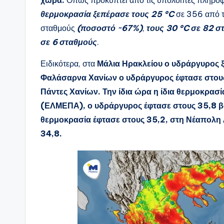
θερμοκρασία ξεπέρασε τους 25 °C
σε 356 από τ
σταθμούς
(ποσοστό ~67%)
,
τους 30 °C σε 82 
σε 6 σταθμούς
.
Ειδικότερα, στα
Μάλια Ηρακλείου ο υδράργυρος 
Φαλάσαρνα Χανίων ο υδράργυρος έφτασε στους
Πάντες Χανίων. Την ίδια ώρα η ίδια θερμοκρασί
(ΕΛΜΕΠΑ), ο υδράργυρος έφτασε στους 35,8 βα
θερμοκρασία έφτασε στους 35,2, στη Νέαπολη Λ
34,8.