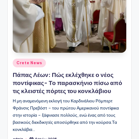
ό
P
o
r
t
a
l
Αναρτήθηκε
Crete News
σε
Πάπας Λέων: Πώς εκλέχθηκε ο νέος
ποντίφικας- Το παρασκήνιο πίσω από
τις κλειστές πόρτες του κονκλάβιου
Η μη αναμενόμενη εκλογή του Καρδινάλιου Ρόμπερτ
Φράνσις Πρεβόστ – του πρώτου Αμερικανού ποντίφικα
στην ιστορία – ξάφνιασε πολλούς, ενώ ένας από τους
βασικούς διεκδικητές αποσύρθηκε από την κούρσα.Τα
κονκλάβια…