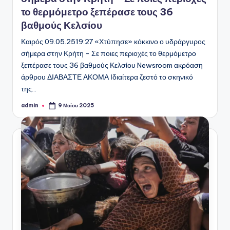
το θερμόμετρο ξεπέρασε τους 36
βαθμούς Κελσίου
Καιρός 09.05.2519:27 «Χτύπησε» κόκκινο ο υδράργυρος
σήμερα στην Κρήτη - Σε ποιες περιοχές το θερμόμετρο
ξεπέρασε τους 36 βαθμούς Κελσίου Newsroom ακρόαση
άρθρου ΔΙΑΒΑΣΤΕ ΑΚΟΜΑ Ιδιαίτερα ζεστό το σκηνικό
της…
admin
9 Μαΐου 2025
Συγγραφέας: