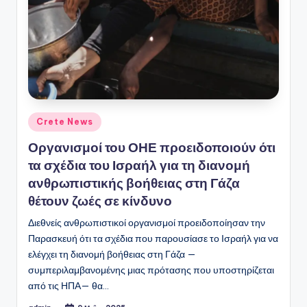
Αναρτήθηκε
Crete News
σε
Οργανισμοί του ΟΗΕ προειδοποιούν ότι
τα σχέδια του Ισραήλ για τη διανομή
ανθρωπιστικής βοήθειας στη Γάζα
θέτουν ζωές σε κίνδυνο
Διεθνείς ανθρωπιστικοί οργανισμοί προειδοποίησαν την
Παρασκευή ότι τα σχέδια που παρουσίασε το Ισραήλ για να
ελέγχει τη διανομή βοήθειας στη Γάζα —
συμπεριλαμβανομένης μιας πρότασης που υποστηρίζεται
από τις ΗΠΑ— θα…