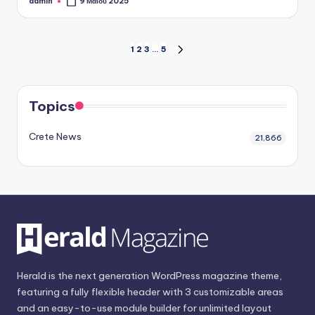
admin
9 Μαΐου 2025
Συγγραφέας:
Σελιδοποίηση
1
2
3
…
5
ΕΠΌΜΕΝΗ
ΣΕΛΊΔΑ
άρθρων
Topics
Crete News
21,866
Herald is the next generation WordPress magazine theme,
featuring a fully flexible header with 3 customizable areas
and an easy-to-use module builder for unlimited layout