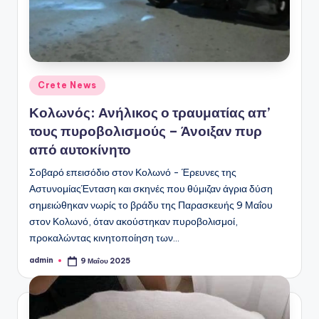
Αναρτήθηκε
Crete News
σε
Κολωνός: Ανήλικος ο τραυματίας απ’
τους πυροβολισμούς – Άνοιξαν πυρ
από αυτοκίνητο
Σοβαρό επεισόδιο στον Κολωνό - Έρευνες της
ΑστυνομίαςΈνταση και σκηνές που θύμιζαν άγρια δύση
σημειώθηκαν νωρίς το βράδυ της Παρασκευής 9 Μαΐου
στον Κολωνό, όταν ακούστηκαν πυροβολισμοί,
προκαλώντας κινητοποίηση των…
admin
9 Μαΐου 2025
Συγγραφέας: