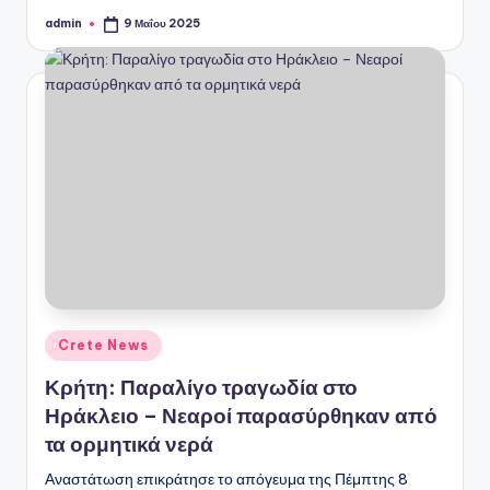
admin
9 Μαΐου 2025
Συγγραφέας:
Αναρτήθηκε
Crete News
σε
Κρήτη: Παραλίγο τραγωδία στο
Ηράκλειο – Νεαροί παρασύρθηκαν από
τα ορμητικά νερά
Αναστάτωση επικράτησε το απόγευμα της Πέμπτης 8