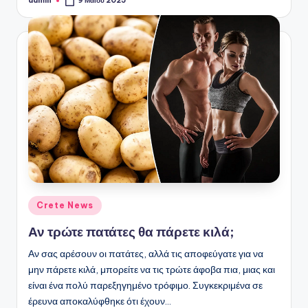
admin
9 Μαΐου 2025
Συγγραφέας:
Αναρτήθηκε
Crete News
σε
Αν τρώτε πατάτες θα πάρετε κιλά;
Αν σας αρέσουν οι πατάτες, αλλά τις αποφεύγατε για να
μην πάρετε κιλά, μπορείτε να τις τρώτε άφοβα πια, μιας και
είναι ένα πολύ παρεξηγημένο τρόφιμο. Συγκεκριμένα σε
έρευνα αποκαλύφθηκε ότι έχουν…