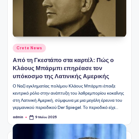
Αναρτήθηκε
Crete News
σε
Από τη Γκεστάπο στα καρτέλ: Πώς ο
Κλάους Μπάρμπι επηρέασε τον
υπόκοσμο της Λατινικής Αμερικής
Ο Ναζί εγκληματίας πολέμου Κλάους Μπάρμπι έπαιξε
κεντρικό ρόλο στην ανάπτυξη του λαθρεμπορίου κοκαΐνης
στη Λατινική Αμερική, σύμφωνα με μια μεγάλη έρευνα του
γερμανικού περιοδικού Der Spiegel. Το περιοδικό είχε…
admin
9 Μαΐου 2025
Συγγραφέας: