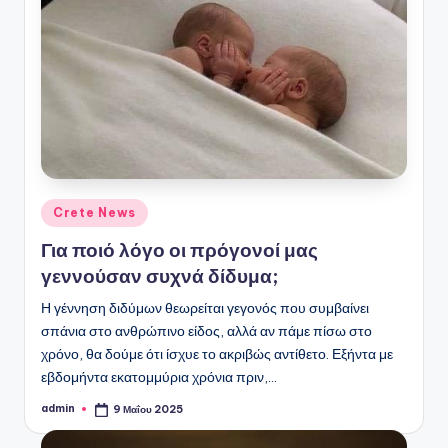
Αναρτήθηκε
Crete News
σε
Για ποιό λόγο οι πρόγονοί μας
γεννούσαν συχνά δίδυμα;
Η γέννηση διδύμων θεωρείται γεγονός που συμβαίνει
σπάνια στο ανθρώπινο είδος, αλλά αν πάμε πίσω στο
χρόνο, θα δούμε ότι ίσχυε το ακριβώς αντίθετο. Εξήντα με
εβδομήντα εκατομμύρια χρόνια πριν,…
admin
9 Μαΐου 2025
Συγγραφέας: