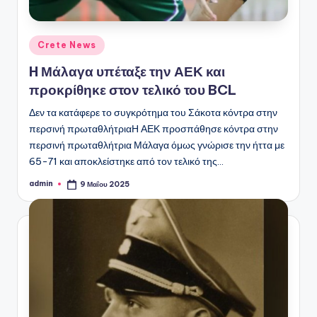
Αναρτήθηκε
Crete News
σε
H Μάλαγα υπέταξε την ΑΕΚ και
προκρίθηκε στον τελικό του BCL
Δεν τα κατάφερε το συγκρότημα του Σάκοτα κόντρα στην
περσινή πρωταθλήτριαΗ ΑΕΚ προσπάθησε κόντρα στην
περσινή πρωταθλήτρια Μάλαγα όμως γνώρισε την ήττα με
65-71 και αποκλείστηκε από τον τελικό της…
admin
9 Μαΐου 2025
Συγγραφέας: