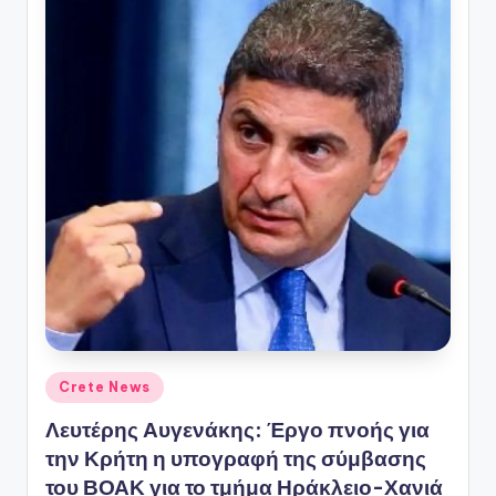
Αναρτήθηκε
Crete News
σε
Λευτέρης Αυγενάκης: Έργο πνοής για
την Κρήτη η υπογραφή της σύμβασης
του ΒΟΑΚ για το τμήμα Ηράκλειο-Χανιά