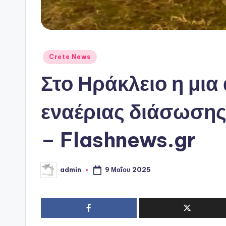
Αναρτήθηκε
Crete News
σε
Στο Ηράκλειο η μια 
εναέριας διάσωσης
– Flashnews.gr
9 Μαΐου 2025
admin
Συγγραφέας: