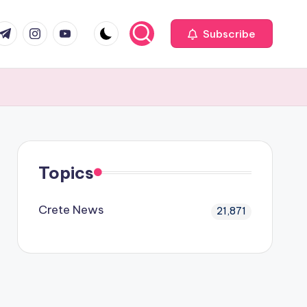
com
r.com
.me
instagram.com
youtube.com
Subscribe
Topics
Crete News
21,871