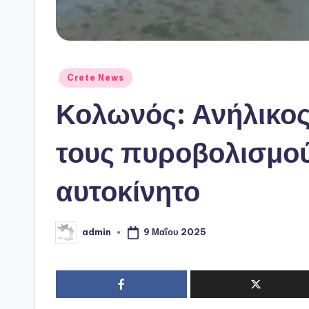
Αναρτήθηκε
Crete News
σε
Κολωνός: Ανήλικος
τους πυροβολισμού
αυτοκίνητο
9 Μαΐου 2025
admin
Συγγραφέας: