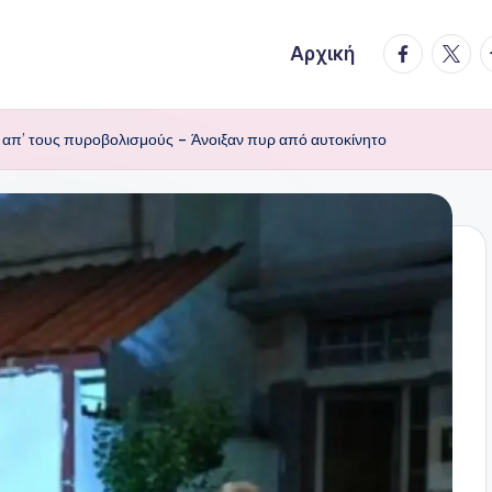
facebook.
twitte
t
Αρχική
 απ’ τους πυροβολισμούς – Άνοιξαν πυρ από αυτοκίνητο