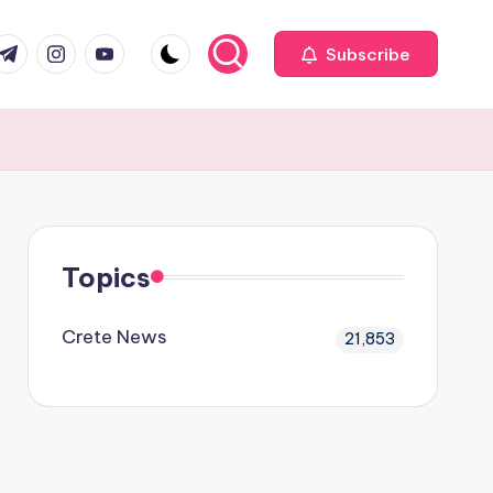
com
r.com
.me
instagram.com
youtube.com
Subscribe
Topics
Crete News
21,853