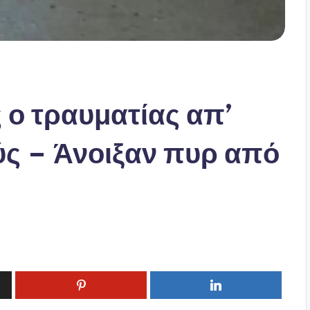
 ο τραυματίας απ’
ς – Άνοιξαν πυρ από