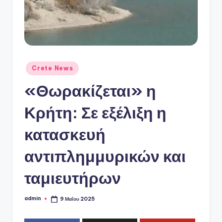
ό
P
o
r
t
Αναρτήθηκε
Crete News
σε
a
«Θωρακίζεται» η
l
Κρήτη: Σε εξέλιξη η
κατασκευή
αντιπλημμυρικών και
ταμιευτήρων
admin
9 Μαΐου 2025
Συγγραφέας: