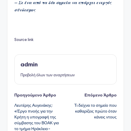
– Σε ένα από τα δύο σημεία να υπάρχει ενεργός
σύνδεσμος
Source link
admin
Προβολή όλων των αναρτήσεων
Πλοήγηση
Προηγούμενο Άρθρο
Επόμενο Άρθρο
Λευτέρης Αυγενάκης:
Τι δείχνει το σημείο που
δημοσιεύσεων
«Έργο πνοής για την
καθαρίζεις πρώτο όταν
Κρήτη η υπογραφή της
κάνεις ντους
σύμβασης του ΒΟΑΚ για
το τμήμα Ηράκλειο-