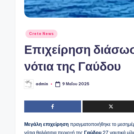
Αναρτήθηκε
Crete News
σε
Επιχείρηση διάσω
νότια της Γαύδου
9 Μαΐου 2025
admin
Συγγραφέας:
Μεγάλη επιχείρηση
πραγματοποιήθηκε το μεσημέρ
νότια θαλάσσια περιοχή της
Γαύδου
27 ναυτικά μίλ