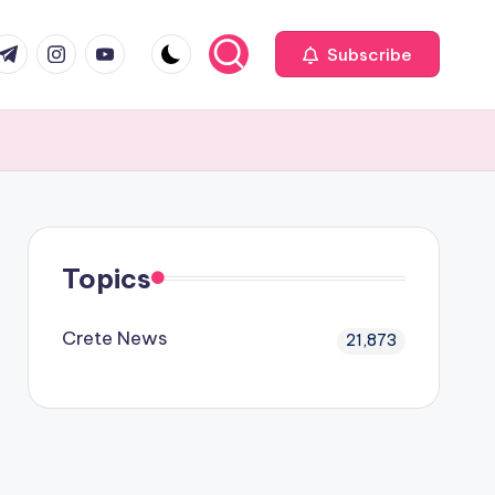
com
r.com
.me
instagram.com
youtube.com
Subscribe
Topics
Crete News
21,873