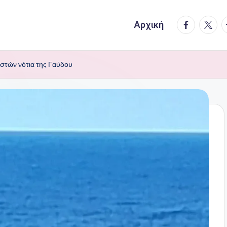
facebook.
twitte
t
Αρχική
στών νότια της Γαύδου