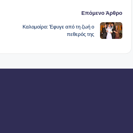
Επόμενο Άρθρο
Καλομοίρα: Έφυγε από τη ζωή ο
πεθερός της