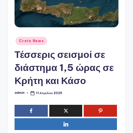
ό
P
o
r
t
Αναρτήθηκε
Crete News
σε
a
Τέσσερις σεισμοί σε
l
διάστημα 1,5 ώρας σε
Κρήτη και Κάσο
admin
11 Απριλίου 2025
Συγγραφέας: