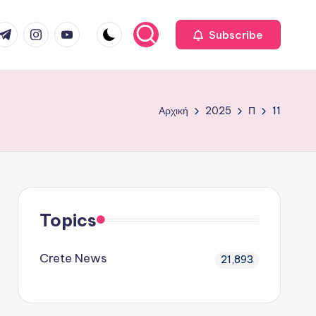
com
r.com
.me
instagram.com
youtube.com
Subscribe
Αρχική
2025
Π
11
Topics
Crete News
21,893