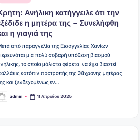
ε
Κρήτη: Ανήλικη κατήγγειλε ότι την
εξέδιδε η μητέρα της – Συνελήφθη
και η γιαγιά της
Μετά από παραγγελία της Εισαγγελίας Χανίων
διερευνάται μία πολύ σοβαρή υπόθεση βιασμού
νήλικης, το οποίο μάλιστα φέρεται να έχει βιαστεί
πολλάκις κατόπιν προτροπής της 38χρονης μητέρας
της και (ενδεχομένως εν…
11 Απριλίου 2025
admin
υγγραφέας: