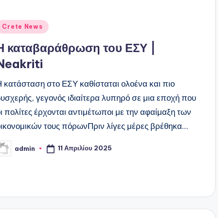
ναρτήθηκε
Crete News
ε
Η καταβαράθρωση του ΕΣΥ |
Neakriti
Η κατάσταση στο ΕΣΥ καθίσταται ολοένα και πιο
δυσχερής, γεγονός ιδιαίτερα λυπηρό σε μια εποχή που
οι πολίτες έρχονται αντιμέτωποι με την αφαίμαξη των
οικονομικών τους πόρωνΠριν λίγες μέρες βρέθηκα…
11 Απριλίου 2025
admin
υγγραφέας: