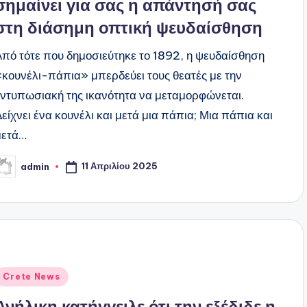
σημαίνει για σας η απάντησή σας
στη διάσημη οπτική ψευδαίσθηση
Από τότε που δημοσιεύτηκε το 1892, η ψευδαίσθηση
«κουνέλι-πάπια» μπερδεύει τους θεατές με την
εντυπωσιακή της ικανότητα να μεταμορφώνεται.
Δείχνει ένα κουνέλι και μετά μια πάπια; Μια πάπια και
μετά…
11 Απριλίου 2025
admin
υγγραφέας:
ναρτήθηκε
Crete News
ε
Ανήλικη κατήγγειλε ότι την εξέδιδε η