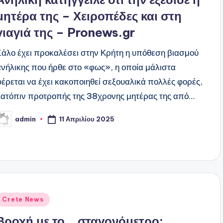
μητέρα της – Χειροπέδες και στη
γιαγιά της – Pronews.gr
Σάλο έχει προκαλέσει στην Κρήτη η υπόθεση βιασμού
ανήλικης που ήρθε στο «φως», η οποία μάλιστα
φέρεται να έχει κακοποιηθεί σεξουαλικά πολλές φορές,
κατόπιν προτροπής της 38χρονης μητέρας της από…
11 Απριλίου 2025
admin
υγγραφέας:
ναρτήθηκε
Crete News
ε
Βροχή με το… σταγονόμετρο: