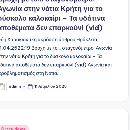
Αγωνία στην νότια Κρήτη για το
δύσκολο καλοκαίρι – Τα υδάτινα
αποθέματα δεν επαρκούν! (vid)
Εύη Χαρακιανάκη ακρόαση άρθρου Ηράκλειο
11.04.2522:19 Βροχή με το... σταγονόμετρο: Αγωνία
στην νότια Κρήτη για το δύσκολο καλοκαίρι - Τα
υδάτινα αποθέματα δεν επαρκούν! (vid) Αγωνία και
προβληματισμός στη Νότια…
11 Απριλίου 2025
admin
υγγραφέας:
ναρτήθηκε
Crete News