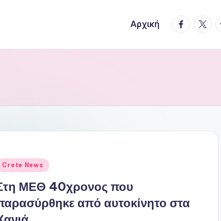
facebook.
twitte
t
Αρχική
ναρτήθηκε
Crete News
ε
Στη ΜΕΘ 40χρονος που
παρασύρθηκε από αυτοκίνητο στα
Χανιά