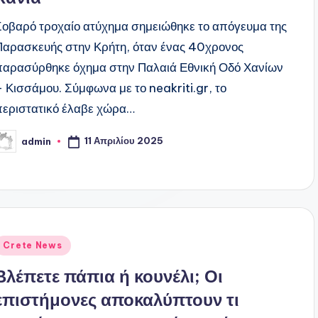
Σοβαρό τροχαίο ατύχημα σημειώθηκε το απόγευμα της
Παρασκευής στην Κρήτη, όταν ένας 40χρονος
παρασύρθηκε όχημα στην Παλαιά Εθνική Οδό Χανίων
– Κισσάμου. Σύμφωνα με το neakriti.gr, το
περιστατικό έλαβε χώρα…
11 Απριλίου 2025
admin
υγγραφέας:
ναρτήθηκε
Crete News
ε
Βλέπετε πάπια ή κουνέλι; Οι
επιστήμονες αποκαλύπτουν τι