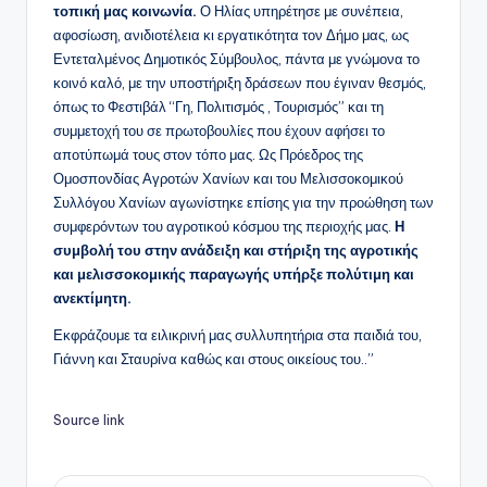
τοπική μας κοινωνία.
Ο Ηλίας υπηρέτησε με συνέπεια,
αφοσίωση, ανιδιοτέλεια κι εργατικότητα τον Δήμο μας, ως
Εντεταλμένος Δημοτικός Σύμβουλος, πάντα με γνώμονα το
κοινό καλό, με την υποστήριξη δράσεων που έγιναν θεσμός,
όπως το Φεστιβάλ “Γη, Πολιτισμός , Τουρισμός” και τη
συμμετοχή του σε πρωτοβουλίες που έχουν αφήσει το
αποτύπωμά τους στον τόπο μας. Ως Πρόεδρος της
Ομοσπονδίας Αγροτών Χανίων και του Μελισσοκομικού
Συλλόγου Χανίων αγωνίστηκε επίσης για την προώθηση των
συμφερόντων του αγροτικού κόσμου της περιοχής μας.
Η
συμβολή του στην ανάδειξη και στήριξη της αγροτικής
και μελισσοκομικής παραγωγής υπήρξε πολύτιμη και
ανεκτίμητη.
Εκφράζουμε τα ειλικρινή μας συλλυπητήρια στα παιδιά του,
Γιάννη και Σταυρίνα καθώς και στους οικείους του..”
Source link