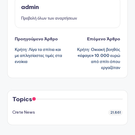
admin
Προβολή όλων των αναρτήσεων
Πλοήγηση
Προηγούμενο Άρθρο
Επόμενο Άρθρο
Κρήτη: Λίγα τα σπίτια και
Κρήτη: Οικιακή βοηθός
δημοσιεύσεων
με απλησίαστες τιμές στα
«έφαγε» 10.000 ευρώ
ενοίκια
από σπίτι όπου
εργαζόταν
Topics
Crete News
21,861