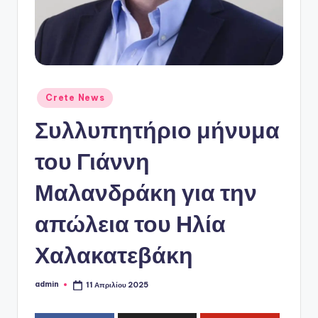
ό
P
o
r
t
Αναρτήθηκε
Crete News
σε
a
Συλλυπητήριο μήνυμα
l
του Γιάννη
Μαλανδράκη για την
απώλεια του Ηλία
Χαλακατεβάκη
admin
11 Απριλίου 2025
Συγγραφέας: