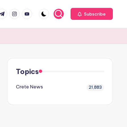
com
r.com
.me
instagram.com
youtube.com
Subscribe
Topics
Crete News
21,883