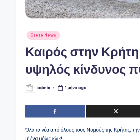
Αναρτήθηκε
Crete News
σε
Καιρός στην Κρήτη:
υψηλός κίνδυνος π
1 μήνα ago
admin
Συγγραφέας:
Όλα τα νέα από όλους τους Νομούς της Κρήτης, τη
μ’ ένα μόλις κλικ!