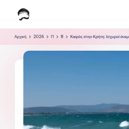
Μετάβαση
σε
Τ
Krhtikos.com
περιεχόμενο
ο
Αρχική
2026
Π
8
Καιρός στην Κρήτη: Ισχυροί άνεμ
Κ
α
θ
η
μ
ε
ρ