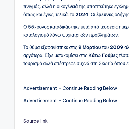
πνιγμός, αλλά η οικογένειά της υποπτεύτηκε εγκλημα
όπως και έγινε, τελικά, το
2024
. Οι
έρευνες
οδήγησ
Ο 55χρονος καταδικάστηκε μετά από τέσσερις ημέρε
καταλογισμό λόγω ψυχιατρικών προβλημάτων.
Το θύμα εξαφανίστηκε στις
9 Μαρτίου
του
2009
αλ
αργότερα. Είχε μετακομίσει στις
Κάτω Γούβες
τέσσε
τουρισμό αλλά επέστρεφε συχνά στη Σκωτία όπου επ
Advertisement – Continue Reading Below
Advertisement – Continue Reading Below
Source link