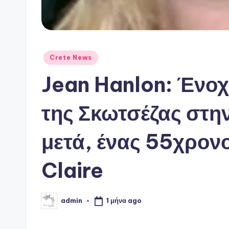
Αναρτήθηκε
Crete News
σε
Jean Hanlon: Ένοχ
της Σκωτσέζας στην
μετά, ένας 55χρον
Claire
1 μήνα ago
admin
Συγγραφέας: