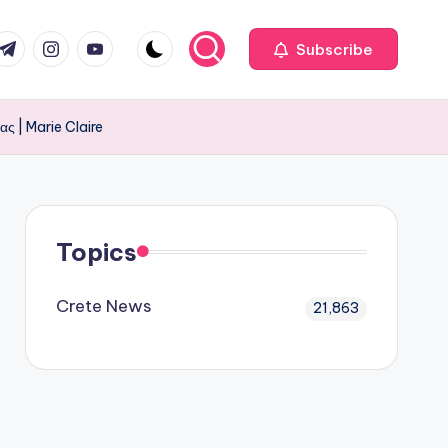
com
r.com
.me
instagram.com
youtube.com
Subscribe
ς | Marie Claire
Topics
Crete News
21,863