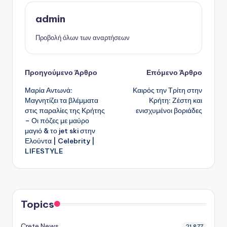
admin
Προβολή όλων των αναρτήσεων
Πλοήγηση
Προηγούμενο Άρθρο
Επόμενο Άρθρο
Μαρία Αντωνά:
Καιρός την Τρίτη στην
δημοσιεύσεων
Μαγνητίζει τα βλέμματα
Κρήτη: Ζέστη και
στις παραλίες της Κρήτης
ενισχυμένοι βοριάδες
– Οι πόζες με μαύρο
μαγιό & το jet ski στην
Ελούντα | Celebrity |
LIFESTYLE
Topics
Crete News
21,877