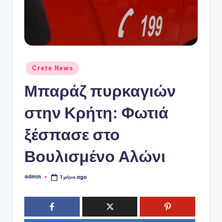
ό
P
o
r
t
Αναρτήθηκε
Crete News
σε
a
Μπαράζ πυρκαγιών
l
στην Κρήτη: Φωτιά
ξέσπασε στο
Βουλισμένο Αλώνι
admin
1 μήνα ago
Συγγραφέας: