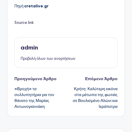
Πηγή:
cretalive.gr
Source link
admin
Προβολή όλων των αναρτήσεων
Πλοήγηση
Προηγούμενο Άρθρο
Επόμενο Άρθρο
«Βροχή» τα
Κρήτη: Καλύτερη εικόνα
δημοσιεύσεων
συλλυπητήρια για τον
στα μέτωπα της φωτιάς
θάνατο της Μαρίας
σε Βουλισμένο Αλώνι και
Αντωνογιαννάκη
Ιεράπετρα