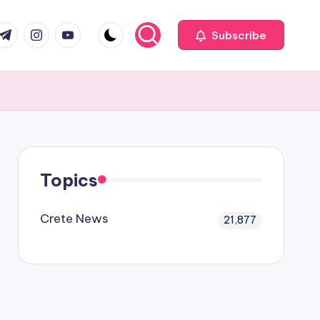
com
r.com
.me
instagram.com
youtube.com
Subscribe
Topics
Crete News
21,877