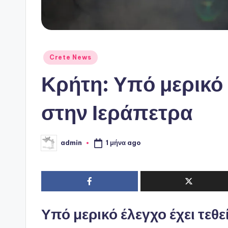
Αναρτήθηκε
Crete News
σε
Κρήτη: Υπό μερικό
στην Ιεράπετρα
1 μήνα ago
admin
Συγγραφέας:
Υπό μερικό έλεγχο έχει τεθ