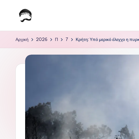
Μετάβαση
σε
Τ
Krhtikos.com
περιεχόμενο
ο
Αρχική
2026
Π
7
Κρήτη: Υπό μερικό έλεγχο η πυρ
Κ
α
θ
η
μ
ε
ρ