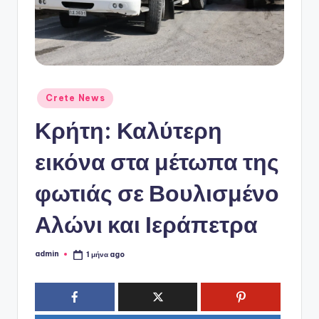
ό
P
o
r
t
Αναρτήθηκε
Crete News
σε
a
Κρήτη: Καλύτερη
l
εικόνα στα μέτωπα της
φωτιάς σε Βουλισμένο
Αλώνι και Ιεράπετρα
admin
1 μήνα ago
Συγγραφέας: