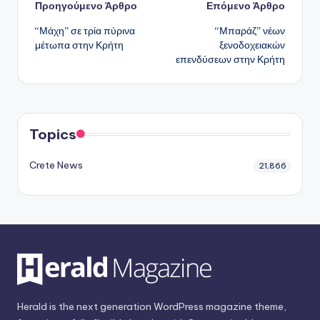
Πλοήγηση
Προηγούμενο Άρθρο
Επόμενο Άρθρο
“Μάχη” σε τρία πύρινα
“Μπαράζ” νέων
δημοσιεύσεων
μέτωπα στην Κρήτη
ξενοδοχειακών
επενδύσεων στην Κρήτη
Topics
Crete News
21,866
Herald is the next generation WordPress magazine theme,