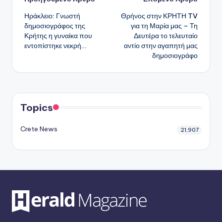
Πλοήγηση
Ηράκλειο: Γνωστή
Θρήνος στην ΚΡΗΤΗ TV
δημοσιεύσεων
δημοσιογράφος της
για τη Μαρία μας – Τη
Κρήτης η γυναίκα που
Δευτέρα το τελευταίο
εντοπίστηκε νεκρή…
αντίο στην αγαπητή μας
δημοσιογράφο
Topics
Crete News
21,907