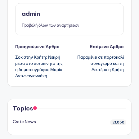
admin
Προβολή όλων των αναρτήσεων
Πλοήγηση
Προηγούμενο Άρθρο
Επόμενο Άρθρο
Σοκ στην Κρήτη: Νεκρή
Παραμένει σε πορτοκαλί
δημοσιεύσεων
μέσα στο αυτοκίνητό της
συναγερμό και τη
η δημοσιογράφος Μαρία
Δευτέρα η Κρήτη
Αντωνογιαννάκη
Topics
Crete News
21,868