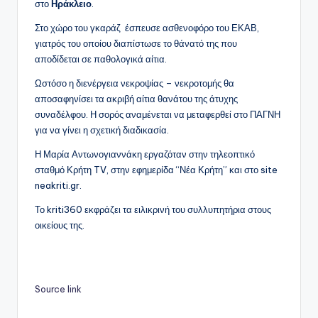
στο
Ηράκλειο
.
Στο χώρο του γκαράζ έσπευσε ασθενοφόρο του ΕΚΑΒ,
γιατρός του οποίου διαπίστωσε το θάνατό της που
αποδίδεται σε παθολογικά αίτια.
Ωστόσο η διενέργεια νεκροψίας – νεκροτομής θα
αποσαφηνίσει τα ακριβή αίτια θανάτου της άτυχης
συναδέλφου. Η σορός αναμένεται να μεταφερθεί στο ΠΑΓΝΗ
για να γίνει η σχετική διαδικασία.
Η Μαρία Αντωνογιαννάκη εργαζόταν στην τηλεοπτικό
σταθμό Κρήτη TV, στην εφημερίδα “Νέα Κρήτη” και στο site
neakriti.gr.
Το kriti360 εκφράζει τα ειλικρινή του συλλυπητήρια στους
οικείους της.
Source link