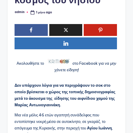
admin
1 μήνα ago
Συγγραφέας:
Ακολουθήστε το
στο Facebook για να μην
χάνετε είδηση!
Δεν υπάρχουν λόγια για να περιγράψουν το σοκ στο
οποίο βρίσκεται ο χώρος της τοπικής δημοσιογραφίας
μετά το άκουσμα της είδησης του αιφνίδιου χαμού της
Μαρίας Αντωνογιαννάκη.
Μια νέα μόλις 46 ετών αγαπητή συνάδελφος που
εντοπίστηκε νεκρή μέσα σε αυτοκίνητο, σε γκαράζ, το
απόγευμα της Κυριακής, στην περιοχή του
Αγίου Ιωάννη
,