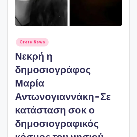
ό
P
o
r
t
Αναρτήθηκε
Crete News
σε
a
Νεκρή η
l
δημοσιογράφος
Μαρία
Αντωνογιαννάκη-Σε
κατάσταση σοκ ο
δημοσιογραφικός
κόσμος του νησιού