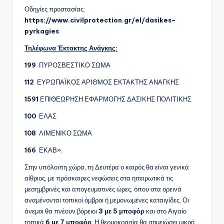
Οδηγίες προστασίας:
https
://
www
.
civilprotection
.
gr
/
el
/
dasikes
–
pyrkagies
Τηλέφωνα Έκτακτης Ανάγκης:
199
ΠΥΡΟΣΒΕΣΤΙΚΟ ΣΩΜΑ
112
ΕΥΡΩΠΑΪΚΟΣ ΑΡΙΘΜΟΣ ΕΚΤΑΚΤΗΣ ΑΝΑΓΚΗΣ
1591
ΕΠΙΘΕΩΡΗΣΗ ΕΦΑΡΜΟΓΗΣ ΔΑΣΙΚΗΣ ΠΟΛΙΤΙΚΗΣ
100
ΕΛΑΣ
108
ΛΙΜΕΝΙΚΟ ΣΩΜΑ
166
ΕΚΑΒ».
Στην υπόλοιπη χώρα, τη Δευτέρα ο καιρός θα είναι γενικά
αίθριος, με πρόσκαιρες νεφώσεις στα ηπειρωτικά τις
μεσημβρινές και απογευματινές ώρες, όπου στα ορεινά
αναμένονται τοπικοί όμβροι ή μεμονωμένες καταιγίδες. Οι
άνεμοι θα πνέουν βόρειοι
3 με 5 μποφόρ
και στο Αιγαίο
τοπικά
6 με 7 μποφόρ
. Η θερμοκρασία θα σημειώσει μικρή