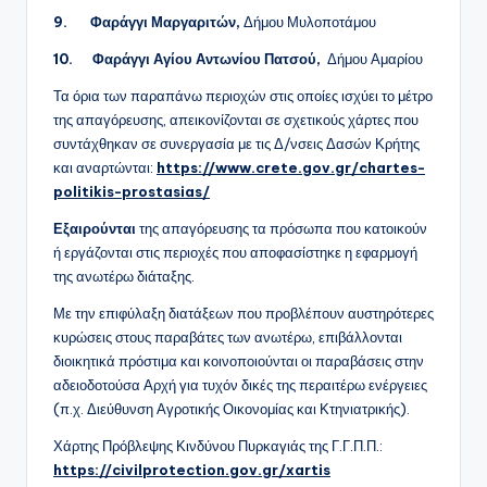
9.
Φαράγγι Μαργαριτών,
Δήμου Μυλοποτάμου
10.
Φαράγγι Αγίου Αντωνίου Πατσού,
Δήμου Αμαρίου
Τα όρια των παραπάνω περιοχών στις οποίες ισχύει το μέτρο
της απαγόρευσης, απεικονίζονται σε σχετικούς χάρτες που
συντάχθηκαν σε συνεργασία με τις Δ/νσεις Δασών Κρήτης
και αναρτώνται:
https://www.crete.gov.gr/chartes-
politikis-prostasias/
Εξαιρούνται
της απαγόρευσης τα πρόσωπα που κατοικούν
ή εργάζονται στις περιοχές που αποφασίστηκε η εφαρμογή
της ανωτέρω διάταξης.
Με την επιφύλαξη διατάξεων που προβλέπουν αυστηρότερες
κυρώσεις στους παραβάτες των ανωτέρω, επιβάλλονται
διοικητικά πρόστιμα και κοινοποιούνται οι παραβάσεις στην
αδειοδοτούσα Αρχή για τυχόν δικές της περαιτέρω ενέργειες
(π.χ. Διεύθυνση Αγροτικής Οικονομίας και Κτηνιατρικής).
Χάρτης Πρόβλεψης Κινδύνου Πυρκαγιάς της Γ.Γ.Π.Π.:
https://civilprotection.gov.gr/xartis