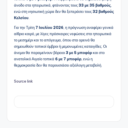
άνοδο στα ηπειρωτικά, φτάνοντας τους
33 με 35 βαθμούς
,
ενώ στη νησιωτική χώρα δεν θα ξεπεράσει τους
32 βαθμούς
Κελσίου
.
Για την Τρίτη
7 Ιουλίου 2026
, η πρόγνωση αναφέρει γενικά
αίθριο καιρό, με λίγες πρόσκαιρες νεφώσεις στα ηπειρωτικά
το μεσημέρι και το απόγευμα, όπου στα ορεινά θα
σημειωθούν τοπικοί όμβροι ή μεμονωμένες καταιγίδες. Οι
άνεμοι θα παραμείνουν βόρειοι
3 με 5 μποφόρ
και στο
ανατολικό Αιγαίο τοπικά
6 με 7 μποφόρ
, ενώ η
θερμοκρασία δεν θα παρουσιάσει αξιόλογη μεταβολή.
Source link