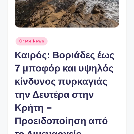
ό
P
o
r
t
Αναρτήθηκε
Crete News
σε
a
Καιρός: Βοριάδες έως
l
7 μποφόρ και υψηλός
κίνδυνος πυρκαγιάς
την Δευτέρα στην
Κρήτη –
Προειδοποίηση από
το Λιμεναρχείο