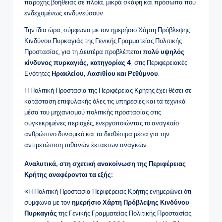
παροχής βοήθειας σε πλοία, μικρά σκάφη και πρόσωπα που
ενδεχομένως κινδυνεύσουν.
Την ίδια ώρα, σύμφωνα με τον ημερήσιο Χάρτη Πρόβλεψης
Κινδύνου Πυρκαγιάς της Γενικής Γραμματείας Πολιτικής
Προστασίας, για τη Δευτέρα προβλέπεται
πολύ υψηλός
κίνδυνος πυρκαγιάς, κατηγορίας 4
, στις Περιφερειακές
Ενότητες
Ηρακλείου, Λασιθίου και Ρεθύμνου
.
Η Πολιτική Προστασία της Περιφέρειας Κρήτης έχει θέσει σε
κατάσταση επιφυλακής όλες τις υπηρεσίες και τα τεχνικά
μέσα του μηχανισμού πολιτικής προστασίας στις
συγκεκριμένες περιοχές, ενεργοποιώντας το αναγκαίο
ανθρώπινο δυναμικό και τα διαθέσιμα μέσα για την
αντιμετώπιση πιθανών έκτακτων αναγκών.
Αναλυτικά, στη σχετική ανακοίνωση της Περιφέρειας
Κρήτης αναφέρονται τα εξής:
«Η Πολιτική Προστασία Περιφέρειας Κρήτης ενημερώνει ότι,
σύμφωνα με τον
ημερήσιο Χάρτη Πρόβλεψης Κινδύνου
Πυρκαγιάς
της Γενικής Γραμματείας Πολιτικής Προστασίας,