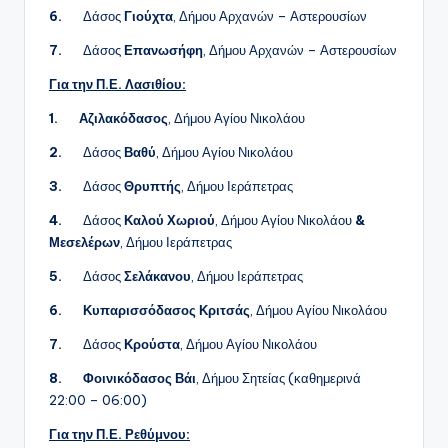
6.
Δάσος
Γιούχτα
, Δήμου Αρχανών – Αστερουσίων
7.
Δάσος
Επανωσήφη
, Δήμου Αρχανών – Αστερουσίων
Για την Π.Ε. Λασιθίου:
1.
Αζιλακόδασος
, Δήμου Αγίου Νικολάου
2.
Δάσος
Βαθύ
,
Δήμου Αγίου Νικολάου
3.
Δάσος
Θρυπτής
, Δήμου Ιεράπετρας
4.
Δάσος
Καλού Χωριού
, Δήμου Αγίου Νικολάου
&
Μεσελέρων
,
Δήμου Ιεράπετρας
5.
Δάσος
Σελάκανου
,
Δήμου Ιεράπετρας
6.
Κυπαρισσόδασος Κριτσάς
, Δήμου Αγίου Νικολάου
7.
Δάσος
Κρούστα
,
Δήμου Αγίου Νικολάου
8.
Φοινικόδασος Βάι
, Δήμου Σητείας (καθημερινά
22:00 – 06:00)
Για την Π.Ε. Ρεθύμνου: