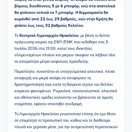
βόρειες διευθύνσεις 5 με 6 μποφόρ, ενώ στα ανατολικά
θα φτάνουν τοπικά τα 7 μποφόρ. Η θερμοκρασία θα
κυμανθεί από 22 έως 29 βαθμούς, ενώ στην Κρήτη θα
φτάσει έως τους 32 βαθμούς Κελσίου.
Το
Κεντρικό Λιμεναρχείο Ηρακλείου
, με βάση το δελτίο
πρόγνωσης καιρού της ΕΜΥ/ΕΜΚ που εκδόθηκε στις 5
Ιουλίου 2026 στις 13:00, καλεί τους ιδιοκτήτες
ελλιμενισμένων πλοίων και μικρών σκαφών να λάβουν όλα
τα απαραίτητα μέτρα ασφαλούς πρόσδεσης.
Παράλληλα, συνιστάται σε επαγγελματικά αλιευτικά, πλοία
αναψυχής και μικρά σκάφη να αποφύγουν τη
δραστηριοποίησή τους κατά τη διάρκεια ισχύος του δελτίου
καιρικών φαινομένων. Ρυμουλκά, ναυαγοσωστικά, αλιευτικά
και εθελοντικές ομάδες καλούνται να βρίσκονται σε άμεση
ετοιμότητα, εφόσον απαιτηθεί συνδρομή.
Το Λιμεναρχείο Ηρακλείου γνωστοποιεί επίσης ότι έχει θέσει
σε ετοιμότητα το προσωπικό του, καθώς και τα διαθέσιμα
πλωτά και χερσαία μέσα, για την αντιμετώπιση περιστατικών