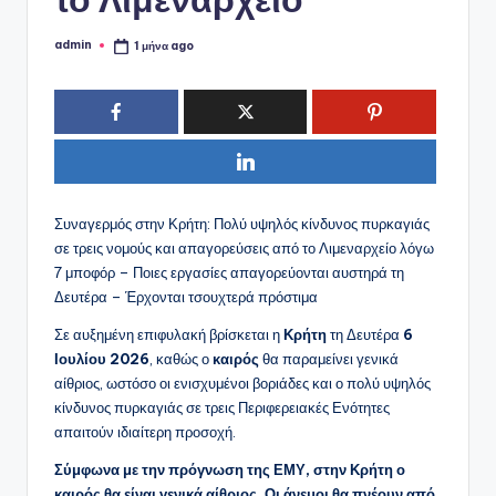
admin
1 μήνα ago
Συγγραφέας:
Συναγερμός στην Κρήτη: Πολύ υψηλός κίνδυνος πυρκαγιάς
σε τρεις νομούς και απαγορεύσεις από το Λιμεναρχείο λόγω
7 μποφόρ – Ποιες εργασίες απαγορεύονται αυστηρά τη
Δευτέρα – Έρχονται τσουχτερά πρόστιμα
Σε αυξημένη επιφυλακή βρίσκεται η
Κρήτη
τη Δευτέρα
6
Ιουλίου 2026
, καθώς ο
καιρός
θα παραμείνει γενικά
αίθριος, ωστόσο οι ενισχυμένοι βοριάδες και ο πολύ υψηλός
κίνδυνος πυρκαγιάς σε τρεις Περιφερειακές Ενότητες
απαιτούν ιδιαίτερη προσοχή.
Σύμφωνα με την πρόγνωση της ΕΜΥ, στην Κρήτη ο
καιρός θα είναι γενικά αίθριος. Οι άνεμοι θα πνέουν από