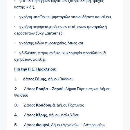
· η εκτέλεση θερμών εργασιών (συγκόλληση, τροχός
κοπής, κ.ά.),
· η χρήση υπαίθριων ψησταριών οποιουδήποτε καυσίμου,
· η χρήση αερομεταφερόμενων ιπτάμενων φαναριών ή
αερόστατων (Sky Lanterns),
· η χρήσης ειδών πυροτεχνίας, όπως και
· η διέλευση, παραμονή και κυκλοφορία προσώπων &
οχημάτων, ως εξής:
Για την Π.Ε. Ηρακλείου:
1.
Δάσος
Σύμης
, Δήμου Βιάννου
2.
Δάσος
Ρούβα – Ζαρού
, Δήμου Γόρτυνας και Δήμου
Φαιστού
3.
Δάσος
Κουδουμά
, Δήμου Γόρτυνας
4.
Δάσος
Κέρης
, Δήμου Μαλεβιζίου
5.
Δάσος
Φουρνί
, Δήμου Αρχανών – Αστερουσίων