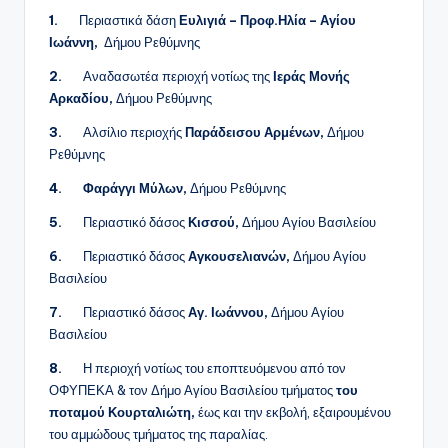
1.
Περιαστικά δάση
Ευλιγιά
–
Προφ.Ηλία
–
Αγίου
Ιωάννη,
Δήμου Ρεθύμνης
2.
Αναδασωτέα περιοχή νοτίως της
Ιεράς Μονής
Αρκαδίου,
Δήμου Ρεθύμνης
3.
Αλσίλιο περιοχής
Παράδεισου Αρμένων,
Δήμου
Ρεθύμνης
4.
Φαράγγι Μύλων,
Δήμου Ρεθύμνης
5.
Περιαστικό δάσος
Κισσού,
Δήμου Αγίου Βασιλείου
6.
Περιαστικό δάσος
Αγκουσελιανών,
Δήμου Αγίου
Βασιλείου
7.
Περιαστικό δάσος
Αγ. Ιωάννου,
Δήμου Αγίου
Βασιλείου
8.
Η περιοχή νοτίως του εποπτευόμενου από τον
ΟΦΥΠΕΚΑ & τον Δήμο Αγίου Βασιλείου τμήματος
του
ποταμού Κουρταλιώτη,
έως και την εκβολή, εξαιρουμένου
του αμμώδους τμήματος της παραλίας.