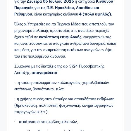
για την
Δευτέρα 06 Ιουλίου 2026
η κατηγορία
Κινδύνου
Πυρκαγιάς
για
τις Π.Ε. Ηρακλείου, Λασιθίου και
Ρεθύμνου,
είναι κατηγορίας κινδύνου
4 (πολύ υψηλός).
Όλες οι Υπηρεσίες και τα Τεχνικά Μέσα που αποτελούν τον
μηχανισμό πολιτικής προστασίας στις ανωτέρω περιοχές
έχουν τεθεί σε
κατάσταση επιφυλακής
, ενεργοποιώντας
και αναπτύσσοντας το αναγκαίο ανθρώπινο δυναμικό, υλικά
και μέσα, για την αντιμετώπιση εκτάκτων αναγκών εν όψει
του επαπειλούμενου κινδύνου.
Σύμφωνα με τις διατάξεις της αρ. 9/24 Πυροσβεστικής
Διάταξης
, απαγορεύεται
:
· η καύση υπολειμμάτων καλλιεργειών, χορτολιβαδικών
εκτάσεων, βοσκότοπων, κ.λπ.
· η χρήσης πυρός στην ύπαιθρο για οποιαδήποτε εκδήλωση
(θρησκευτική, πολιτιστική, ψυχαγωγική, κινηματογραφικών
παραγωγών, κ.λπ.)
· το κάπνισμα σε κυψέλες μελισσών,