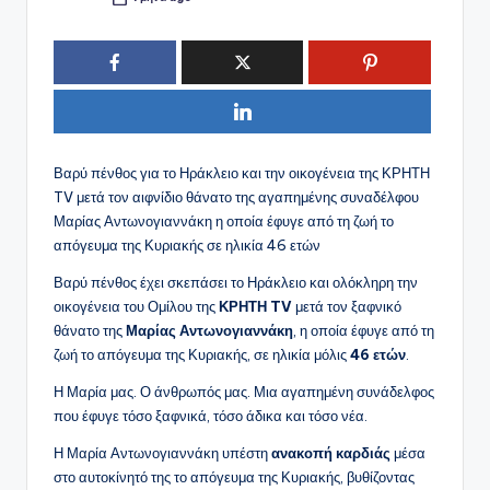
Συγγραφέας:
Βαρύ πένθος για το Ηράκλειο και την οικογένεια της ΚΡΗΤΗ
TV μετά τον αιφνίδιο θάνατο της αγαπημένης συναδέλφου
Μαρίας Αντωνογιαννάκη η οποία έφυγε από τη ζωή το
απόγευμα της Κυριακής σε ηλικία 46 ετών
Βαρύ πένθος έχει σκεπάσει το Ηράκλειο και ολόκληρη την
οικογένεια του Ομίλου της
ΚΡΗΤΗ TV
μετά τον ξαφνικό
θάνατο της
Μαρίας Αντωνογιαννάκη
, η οποία έφυγε από τη
ζωή το απόγευμα της Κυριακής, σε ηλικία μόλις
46 ετών
.
Η Μαρία μας. Ο άνθρωπός μας. Μια αγαπημένη συνάδελφος
που έφυγε τόσο ξαφνικά, τόσο άδικα και τόσο νέα.
Η Μαρία Αντωνογιαννάκη υπέστη
ανακοπή καρδιάς
μέσα
στο αυτοκίνητό της το απόγευμα της Κυριακής, βυθίζοντας