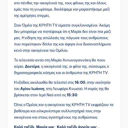
στο πένθος την οικογένειά της, τους φίλους της και όλους
εμάς που τη γνωρίσαμε, δουλέψαμε και μοιραστήκαμε μαζί
της αμέτρητες στιγμές.
Στον Όμιλο της ΚΡΗΤΗ TV είμαστε συγκλονισμένοι. Ακόμη
δεν μπορούμε να πιστέψουμε ότι η Μαρία δεν είναι πια μαζί
μας. Η είδηση της απώλειάς της πάγωσε τους ανθρώπους
που πορεύτηκαν δίπλα της και άφησε ένα δυσαναπλήρωτο
κενό στην οικογένεια του Ομίλου.
Το τελευταίο αντίο στη Μαρία Αντωνογιαννάκη θα πουν
αύριο,
Δευτέρα
, η οικογένειά της, οι φίλοι της, σύσσωμος ο
δημοσιογραφικός κόσμος και οι άνθρωποι της ΚΡΗΤΗ TV.
Η εξόδιος ακολουθία θα τελεστεί στις
16:00
, στην εκκλησία
του
Αγίου Ιωάννη
, στη Λεωφόρο Κνωσού. Η σορός της θα
βρίσκεται στον Ιερό Ναό από τις
15:30
.
Όλος ο Όμιλος και η οικογένεια της ΚΡΗΤΗ TV εκφράζουν τα
βαθύτερα και ειλικρινέστερα συλλυπητήριά τους στην
οικογένεια και στους αγαπημένους της ανθρώπους.
Καλό ταξίδι, Μαρία μας. Καλό ταξίδι άγγελε μας…