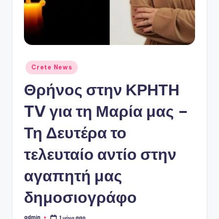
ό
P
o
r
t
Αναρτήθηκε
Crete News
σε
a
Θρήνος στην ΚΡΗΤΗ
l
TV για τη Μαρία μας –
Τη Δευτέρα το
τελευταίο αντίο στην
αγαπητή μας
δημοσιογράφο
admin
1 μήνα ago