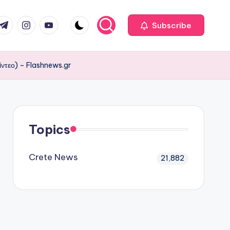
com
r.com
.me
instagram.com
youtube.com
Subscribe
βίντεο) – Flashnews.gr
Topics
Crete News
21,882