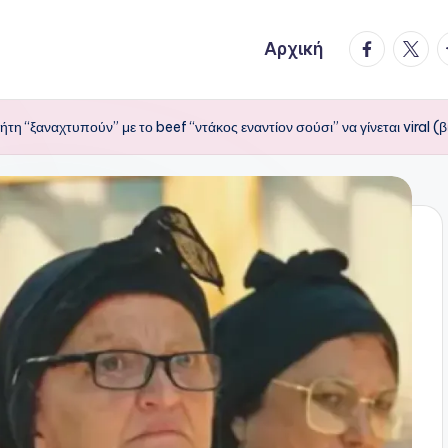
facebook.
twitte
t
Αρχική
ήτη “ξαναχτυπούν” με το beef “ντάκος εναντίον σούσι” να γίνεται viral (