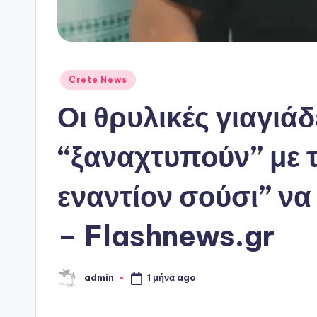
Αναρτήθηκε
Crete News
σε
Οι θρυλικές γιαγιά
“ξαναχτυπούν” με 
εναντίον σούσι” να 
– Flashnews.gr
1 μήνα ago
admin
Συγγραφέας: