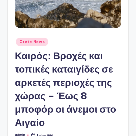
ό
P
o
r
t
Αναρτήθηκε
Crete News
σε
a
Καιρός: Βροχές και
l
τοπικές καταιγίδες σε
αρκετές περιοχές της
χώρας – Έως 8
μποφόρ οι άνεμοι στο
Αιγαίο
admin
1 μήνα ago