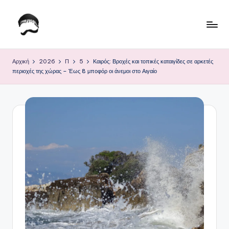
Μετάβαση
σε
Τ
Krhtikos.com
περιεχόμενο
ο
Αρχική
2026
Π
5
Καιρός: Βροχές και τοπικές καταιγίδες σε αρκετές
περιοχές της χώρας – Έως 8 μποφόρ οι άνεμοι στο Αιγαίο
Κ
α
θ
η
μ
ε
ρ
ι
ν