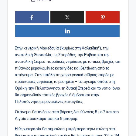
Συγγραφέας:
Στην κεντρική Μακεδονία (κυρίως στη Χαλκιδική), την
ανατολική Θεσσαλία, τις Σποράδες, την Εύβοια και την
ανατολική Στερεά παροδικές νεφώσεις με τοπικές βροχές και
πιθανώς μεμονωμένες καταιγίδες και βελτίωση από το
απόγευμα. Στην υπόλοιπη χώρα γενικά αίθριος καιρός με
πρόσκαιρες νεφώσεις το μεσημέρι – απόγευμα οπότε στη
Θράκη, την Πελοπόννησο, τη δυτική Στερεά και το νότιο Ιόνιο
θα σημειωθούν τοπικές βροχές ή όμβροι και στην
Πελοπόννησο μεμονωμένες καταιγίδες.
Οι άνεμοι θα πνέουν από βόρειες διευθύνσεις 5 με 7 και στο
Αιγαίο πρόσκαιρα τοπικά 8 μποφόρ.
Η θερμοκρασία θα σημειώσει μικρή περαιτέρω πτώση στα
βόρεια και τα ανατολικά και δεν θα ξεπεράσει τους 33 με 34