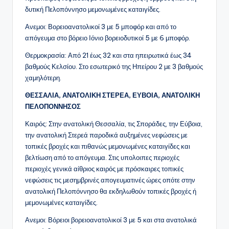
δυτική Πελοπόννησο μεμονωμένες καταιγίδες.
Ανεμοι: Βορειοανατολικοί 3 με 5 μποφόρ και από το
απόγευμα στο βόρειο Ιόνιο βορειοδυτικοί 5 με 6 μποφόρ.
Θερμοκρασία: Από 21 έως 32 και στα ηπειρωτικά έως 34
βαθμούς Κελσίου. Στο εσωτερικό της Ηπείρου 2 με 3 βαθμούς
χαμηλότερη.
ΘΕΣΣΑΛΙΑ, ΑΝΑΤΟΛΙΚΗ ΣΤΕΡΕΑ, ΕΥΒΟΙΑ, ΑΝΑΤΟΛΙΚΗ
ΠΕΛΟΠΟΝΝΗΣΟΣ
Καιρός: Στην ανατολική Θεσσαλία, τις Σποράδες, την Εύβοια,
την ανατολική Στερεά παροδικά αυξημένες νεφώσεις με
τοπικές βροχές και πιθανώς μεμονωμένες καταιγίδες και
βελτίωση από το απόγευμα. Στις υπολοιπες περιοχές
περιοχές γενικά αίθριος καιρός με πρόσκαιρες τοπικές
νεφώσεις τις μεσημβρινές απογευματινές ώρες οπότε στην
ανατολική Πελοπόννησο θα εκδηλωθούν τοπικές βροχές ή
μεμονωμένες καταιγίδες.
Ανεμοι: Βόρειοι βορειοανατολικοί 3 με 5 και στα ανατολικά