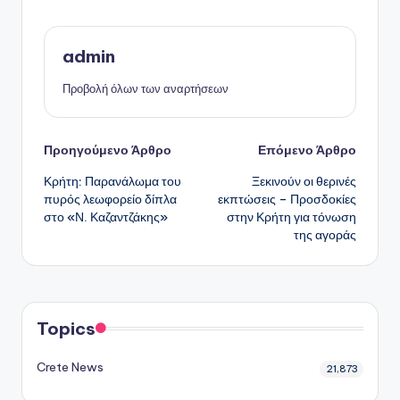
admin
Προβολή όλων των αναρτήσεων
Πλοήγηση
Προηγούμενο Άρθρο
Επόμενο Άρθρο
Κρήτη: Παρανάλωμα του
Ξεκινούν οι θερινές
δημοσιεύσεων
πυρός λεωφορείο δίπλα
εκπτώσεις – Προσδοκίες
στο «Ν. Καζαντζάκης»
στην Κρήτη για τόνωση
της αγοράς
Topics
Crete News
21,873