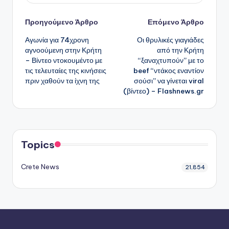
Πλοήγηση
Προηγούμενο Άρθρο
Επόμενο Άρθρο
Αγωνία για 74χρονη
Οι θρυλικές γιαγιάδες
δημοσιεύσεων
αγνοούμενη στην Κρήτη
από την Κρήτη
– Βίντεο ντοκουμέντο με
“ξαναχτυπούν” με το
τις τελευταίες της κινήσεις
beef “ντάκος εναντίον
πριν χαθούν τα ίχνη της
σούσι” να γίνεται viral
(βίντεο) – Flashnews.gr
Topics
Crete News
21,854