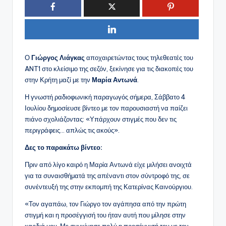
Ο
Γιώργος Λιάγκας
αποχαιρετώντας τους τηλεθεατές του
ANT1 στο κλείσιμο της σεζόν, ξεκίνησε για τις διακοπές του
στην Κρήτη μαζί με την
Μαρία Αντωνά
.
Η γνωστή ραδιοφωνική παραγωγός σήμερα, Σάββατο 4
Ιουλίου δημοσίευσε βίντεο με τον παρουσιαστή να παίζει
πιάνο σχολιάζοντας: «Υπάρχουν στιγμές που δεν τις
περιγράφεις… απλώς τις ακούς».
Δες το παρακάτω βίντεο:
Πριν από λίγο καιρό η Μαρία Αντωνά είχε μιλήσει ανοιχτά
για τα συναισθήματά της απέναντι στον σύντροφό της, σε
συνέντευξή της στην εκπομπή της Κατερίνας Καινούργιου.
«Τον αγαπάω, τον Γιώργο τον αγάπησα από την πρώτη
στιγμή και η προσέγγισή του ήταν αυτή που μίλησε στην