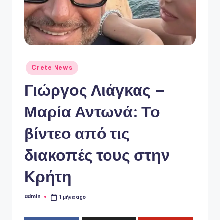
ό
P
o
r
t
Αναρτήθηκε
Crete News
σε
a
Γιώργος Λιάγκας –
l
Μαρία Αντωνά: Το
βίντεο από τις
διακοπές τους στην
Κρήτη
admin
1 μήνα ago
Συγγραφέας: