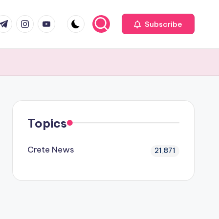
com
r.com
.me
instagram.com
youtube.com
Subscribe
Topics
Crete News
21,871