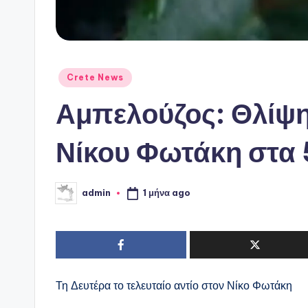
Αναρτήθηκε
Crete News
σε
Αμπελούζος: Θλίψη 
Νίκου Φωτάκη στα 
1 μήνα ago
admin
Συγγραφέας:
Τη Δευτέρα το τελευταίο αντίο στον Νίκο Φωτάκη