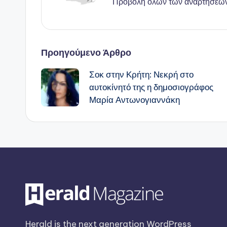
Προβολή όλων των αναρτήσεω
Πλοήγηση
Προηγούμενο Άρθρο
Σοκ στην Κρήτη: Νεκρή στο
δημοσιεύσεων
αυτοκίνητό της η δημοσιογράφος
Μαρία Αντωνογιαννάκη
Herald is the next generation WordPress