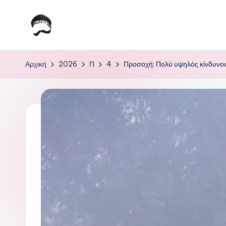
Μετάβαση
σε
Τ
Krhtikos.com
περιεχόμενο
ο
Αρχική
2026
Π
4
Προσοχή: Πολύ υψηλός κίνδυνος
Κ
α
θ
η
μ
ε
ρ