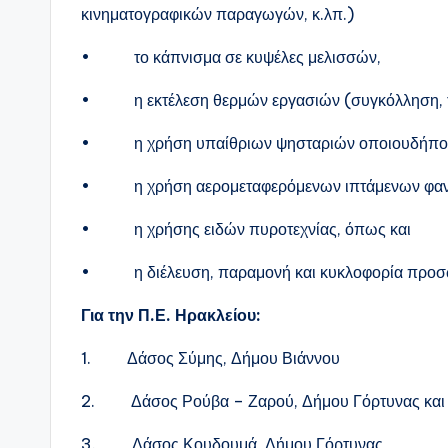
κινηματογραφικών παραγωγών, κ.λπ.)
• το κάπνισμα σε κυψέλες μελισσών,
• η εκτέλεση θερμών εργασιών (συγκόλληση, τρ
• η χρήση υπαίθριων ψησταριών οποιουδήποτ
• η χρήση αερομεταφερόμενων ιπτάμενων φαναρ
• η χρήσης ειδών πυροτεχνίας, όπως και
• η διέλευση, παραμονή και κυκλοφορία προσώ
Για την Π.Ε. Ηρακλείου:
1. Δάσος Σύμης, Δήμου Βιάννου
2. Δάσος Ρούβα – Ζαρού, Δήμου Γόρτυνας και
3. Δάσος Κουδουμά, Δήμου Γόρτυνας