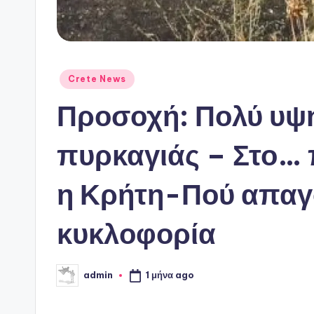
Αναρτήθηκε
Crete News
σε
Προσοχή: Πολύ υψη
πυρκαγιάς – Στο… 
η Κρήτη-Πού απαγο
κυκλοφορία
1 μήνα ago
admin
Συγγραφέας: