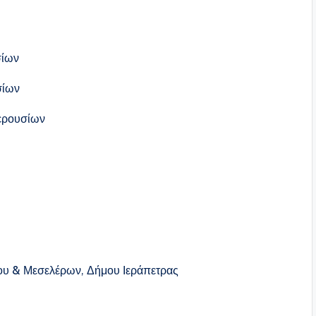
σίων
σίων
ρουσίων
 & Μεσελέρων, Δήμου Ιεράπετρας