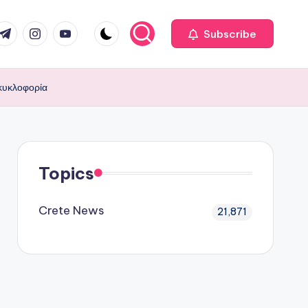
com
r.com
.me
instagram.com
youtube.com
Subscribe
κυκλοφορία
Topics
Crete News
21,871