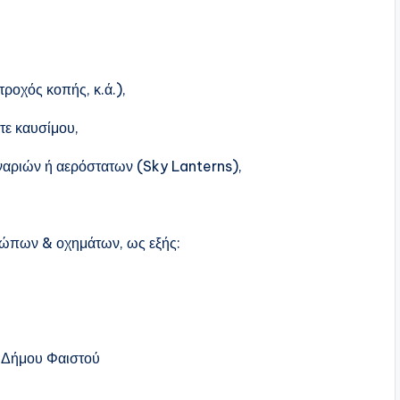
οχός κοπής, κ.ά.),
ε καυσίμου,
ιών ή αερόστατων (Sky Lanterns),
πων & οχημάτων, ως εξής:
 Δήμου Φαιστού