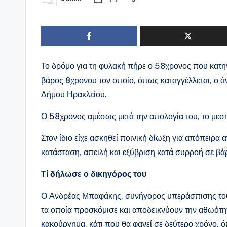
Συγγραφέας:
Το δρόμο για τη φυλακή πήρε ο 58χρονος που κατηγ
βάρος 8χρονου τον οποίο, όπως καταγγέλλεται, ο άνδ
Δήμου Ηρακλείου.
Ο 58χρονος αμέσως μετά την απολογία του, το μεσ
Στον ίδιο είχε ασκηθεί ποινική δίωξη για απόπειρ
κατάσταση, απειλή και εξύβριση κατά συρροή σε βά
Τί δήλωσε ο δικηγόρος του
Ο Ανδρέας Μπαφάκης, συνήγορος υπεράσπισης του 5
τα οποία προσκόμισε και αποδεικνύουν την αθωότητ
κακούργημα, κάτι που θα φανεί σε δεύτερο χρόνο, ό