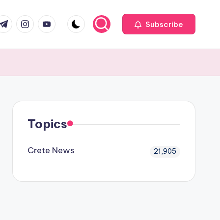
com
r.com
.me
instagram.com
youtube.com
Subscribe
Topics
Crete News
21,905