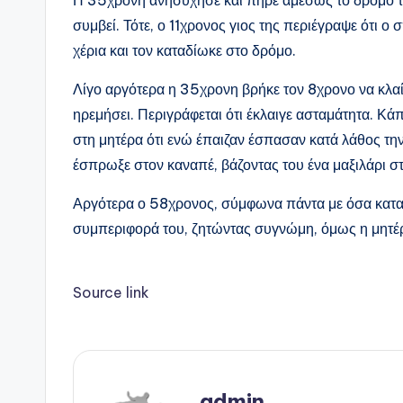
Η 35χρονη ανησύχησε και πήρε αμέσως το δρόμο της 
συμβεί. Τότε, ο 11χρονος γιος της περιέγραψε ότι ο 
χέρια και τον καταδίωκε στο δρόμο.
Λίγο αργότερα η 35χρονη βρήκε τον 8χρονο να κλαί
ηρεμήσει. Περιγράφεται ότι έκλαιγε ασταμάτητα. Κάπ
στη μητέρα ότι ενώ έπαιζαν έσπασαν κατά λάθος την
έσπρωξε στον καναπέ, βάζοντας του ένα μαξιλάρι σ
Αργότερα ο 58χρονος, σύμφωνα πάντα με όσα κατα
συμπεριφορά του, ζητώντας συγνώμη, όμως η μητέρ
Source link
admin