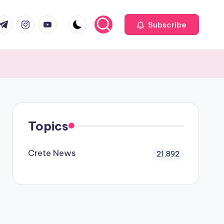
com
r.com
.me
instagram.com
youtube.com
Subscribe
Topics
Crete News
21,892