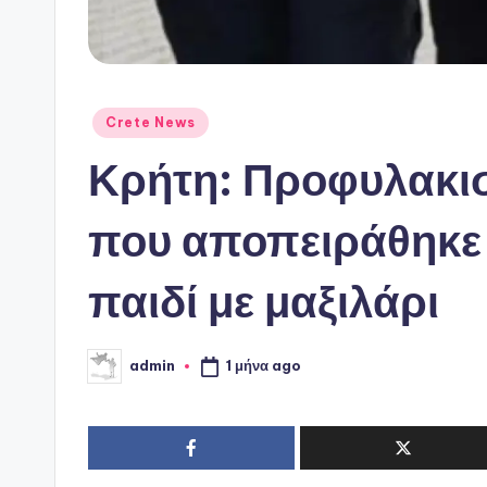
Αναρτήθηκε
Crete News
σε
Κρήτη: Προφυλακι
που αποπειράθηκε 
παιδί με μαξιλάρι
1 μήνα ago
admin
Συγγραφέας: