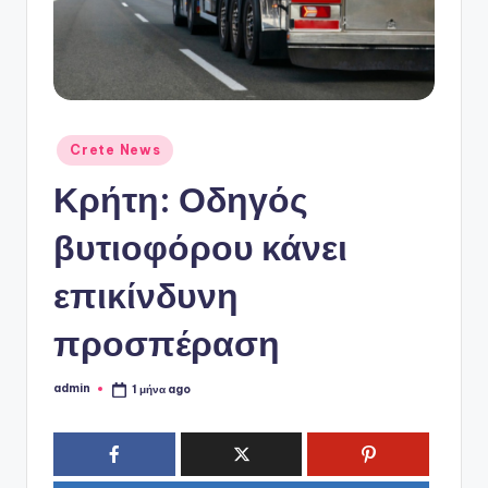
ό
P
o
r
t
Αναρτήθηκε
Crete News
σε
a
Κρήτη: Οδηγός
l
βυτιοφόρου κάνει
επικίνδυνη
προσπέραση
admin
1 μήνα ago
Συγγραφέας: