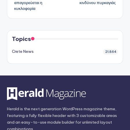
απαγορεύεται η
κινδύνου πυρκαγιάς
κυκλοφορία
Topics
Crete News
21,864
Herald is the next generation WordPress magazine theme,
featuring a fully flexible header with 3 customizable areas
and an easy-to-use module builder for unlimited layout
combinations