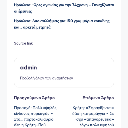
Ηράκλειο: ‘Ωρες αγωνίας για την 74χρονη – Συνεχίζονται
οι έρευνες
Ηράκλειο: Δύο συλλήψεις για 150 γραμμάρια κοκαΐνης
και… αρκετά μετρητά
Source link
admin
Προβολή όλων των αναρτήσεων
Πλοήγηση
Προηγούμενο Άρθρο
Επόμενο Άρθρο
Προσοχή: Πολύ υψηλός
Κρήτη: «Σφραγίζονται»
δημοσιεύσεων
κίνδυνος πυρκαγιάς –
δάση και φαράγγια – Σε
Στο… πορτοκαλί αύριο
ισχύ «απαγορευτικά»
όλη η Κρήτη-Πού
λόγω πολύ υψηλού