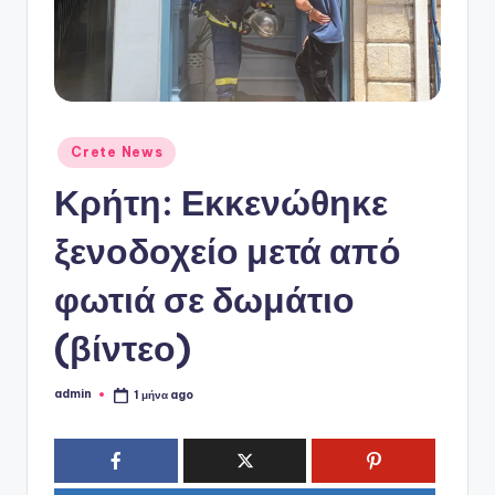
ό
P
o
r
t
Αναρτήθηκε
Crete News
σε
a
Κρήτη: Εκκενώθηκε
l
ξενοδοχείο μετά από
φωτιά σε δωμάτιο
(βίντεο)
admin
1 μήνα ago
Συγγραφέας: