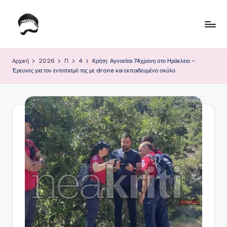
Μετάβαση
σε
Τ
Krhtikos.com
περιεχόμενο
ο
Αρχική
2026
Π
4
Κρήτη: Αγνοείται 74χρονη στο Ηράκλειο –
Έρευνες για τον εντοπισμό της με drone και εκπαιδευμένο σκύλο
Κ
α
θ
η
μ
ε
ρ
ι
ν