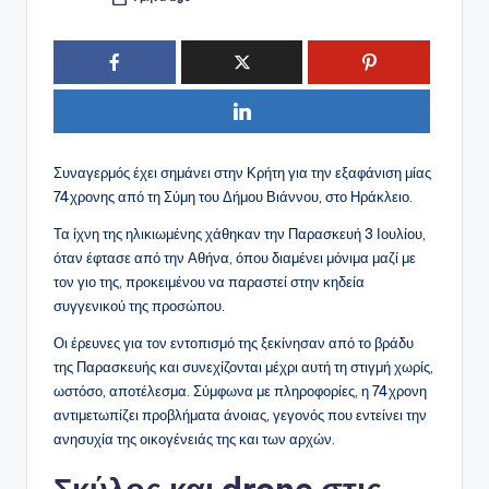
Συγγραφέας:
Συναγερμός έχει σημάνει στην Κρήτη για την εξαφάνιση μίας
74χρονης από τη Σύμη του Δήμου Βιάννου, στο Ηράκλειο.
Τα ίχνη της ηλικιωμένης χάθηκαν την Παρασκευή 3 Ιουλίου,
όταν έφτασε από την Αθήνα, όπου διαμένει μόνιμα μαζί με
τον γιο της, προκειμένου να παραστεί στην κηδεία
συγγενικού της προσώπου.
Οι έρευνες για τον εντοπισμό της ξεκίνησαν από το βράδυ
της Παρασκευής και συνεχίζονται μέχρι αυτή τη στιγμή χωρίς,
ωστόσο, αποτέλεσμα. Σύμφωνα με πληροφορίες, η 74χρονη
αντιμετωπίζει προβλήματα άνοιας, γεγονός που εντείνει την
ανησυχία της οικογένειάς της και των αρχών.