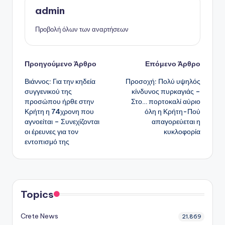
admin
Προβολή όλων των αναρτήσεων
Πλοήγηση
Προηγούμενο Άρθρο
Επόμενο Άρθρο
Βιάννος: Για την κηδεία
Προσοχή: Πολύ υψηλός
δημοσιεύσεων
συγγενικού της
κίνδυνος πυρκαγιάς –
προσώπου ήρθε στην
Στο… πορτοκαλί αύριο
Κρήτη η 74χρονη που
όλη η Κρήτη-Πού
αγνοείται – Συνεχίζονται
απαγορεύεται η
οι έρευνες για τον
κυκλοφορία
εντοπισμό της
Topics
Crete News
21,869