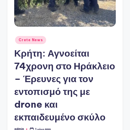
ό
P
o
r
t
Αναρτήθηκε
Crete News
σε
a
Κρήτη: Αγνοείται
l
74χρονη στο Ηράκλειο
– Έρευνες για τον
εντοπισμό της με
drone και
εκπαιδευμένο σκύλο
admin
1 μήνα ago