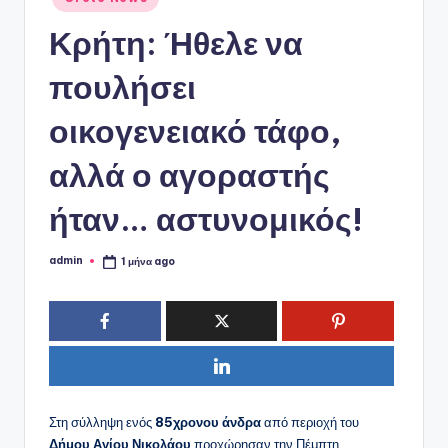
ό
σε
P
Κρήτη: Ήθελε να
o
πουλήσει
r
οικογενειακό τάφο,
t
a
αλλά ο αγοραστής
l
ήταν… αστυνομικός!
admin
1 μήνα ago
Συγγραφέας:
Στη σύλληψη ενός
85χρονου άνδρα
από περιοχή του
Δήμου Αγίου Νικολάου
προχώρησαν την Πέμπτη