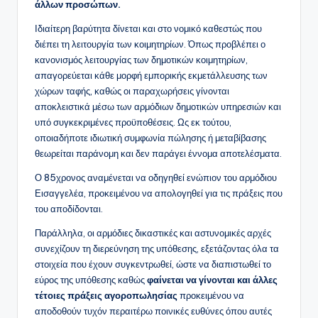
άλλων προσώπων.
Ιδιαίτερη βαρύτητα δίνεται και στο νομικό καθεστώς που
διέπει τη λειτουργία των κοιμητηρίων. Όπως προβλέπει ο
κανονισμός λειτουργίας των δημοτικών κοιμητηρίων,
απαγορεύεται κάθε μορφή εμπορικής εκμετάλλευσης των
χώρων ταφής, καθώς οι παραχωρήσεις γίνονται
αποκλειστικά μέσω των αρμόδιων δημοτικών υπηρεσιών και
υπό συγκεκριμένες προϋποθέσεις. Ως εκ τούτου,
οποιαδήποτε ιδιωτική συμφωνία πώλησης ή μεταβίβασης
θεωρείται παράνομη και δεν παράγει έννομα αποτελέσματα.
Ο 85χρονος αναμένεται να οδηγηθεί ενώπιον του αρμόδιου
Εισαγγελέα, προκειμένου να απολογηθεί για τις πράξεις που
του αποδίδονται.
Παράλληλα, οι αρμόδιες δικαστικές και αστυνομικές αρχές
συνεχίζουν τη διερεύνηση της υπόθεσης, εξετάζοντας όλα τα
στοιχεία που έχουν συγκεντρωθεί, ώστε να διαπιστωθεί το
εύρος της υπόθεσης καθώς
φαίνεται να γίνονται και άλλες
τέτοιες πράξεις αγοροπωλησίας
προκειμένου να
αποδοθούν τυχόν περαιτέρω ποινικές ευθύνες όπου αυτές