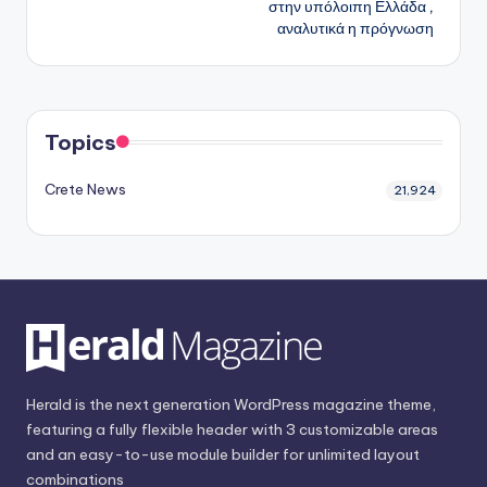
στην υπόλοιπη Ελλάδα ,
αναλυτικά η πρόγνωση
Topics
Crete News
21,924
Herald is the next generation WordPress magazine theme,
featuring a fully flexible header with 3 customizable areas
and an easy-to-use module builder for unlimited layout
combinations