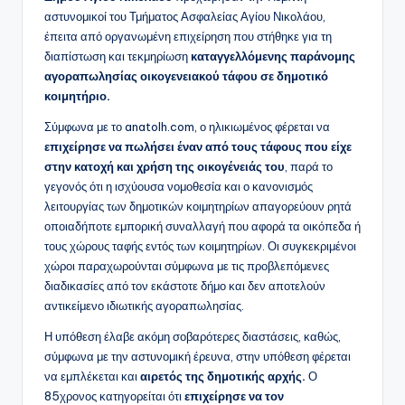
αστυνομικοί του Τμήματος Ασφαλείας Αγίου Νικολάου,
έπειτα από οργανωμένη επιχείρηση που στήθηκε για τη
διαπίστωση και τεκμηρίωση
καταγγελλόμενης παράνομης
αγοραπωλησίας οικογενειακού τάφου σε δημοτικό
κοιμητήριο.
Σύμφωνα με το anatolh.com, ο ηλικιωμένος φέρεται να
επιχείρησε να πωλήσει έναν από τους τάφους που είχε
στην κατοχή και χρήση της οικογένειάς του
, παρά το
γεγονός ότι η ισχύουσα νομοθεσία και ο κανονισμός
λειτουργίας των δημοτικών κοιμητηρίων απαγορεύουν ρητά
οποιαδήποτε εμπορική συναλλαγή που αφορά τα οικόπεδα ή
τους χώρους ταφής εντός των κοιμητηρίων. Οι συγκεκριμένοι
χώροι παραχωρούνται σύμφωνα με τις προβλεπόμενες
διαδικασίες από τον εκάστοτε δήμο και δεν αποτελούν
αντικείμενο ιδιωτικής αγοραπωλησίας.
Η υπόθεση έλαβε ακόμη σοβαρότερες διαστάσεις, καθώς,
σύμφωνα με την αστυνομική έρευνα, στην υπόθεση φέρεται
να εμπλέκεται και
αιρετός της δημοτικής αρχής.
Ο
85χρονος κατηγορείται ότι
επιχείρησε να τον