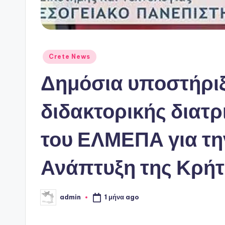
Αναρτήθηκε
Crete News
σε
Δημόσια υποστήριξ
διδακτορικής διατ
του ΕΛΜΕΠΑ για τη
Ανάπτυξη της Κρή
1 μήνα ago
admin
Συγγραφέας: