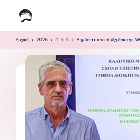
Μετάβαση
σε
Τ
Krhtikos.com
περιεχόμενο
ο
Αρχική
2026
Π
4
Δημόσια υποστήριξη άριστης δι
Κ
α
θ
η
μ
ε
ρ