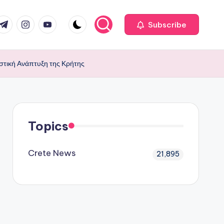
com
r.com
.me
instagram.com
youtube.com
Subscribe
στική Ανάπτυξη της Κρήτης
Topics
Crete News
21,895