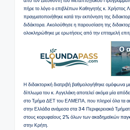
από τον Διευθυντή του Μεταπτυχιακού Προγράμματ
πήρε το λόγο ο επιβλέπων Καθηγητής κ. Χρήστος 
πραγματοποιήθηκε κατά την εκπόνηση της διδακτορι
διδάκτορα. Ακολούθησε η παρουσίαση της διδακτορικ
ολοκληρώθηκε με ερωτήσεις από την επταμελή επιτρ
Η διδακτορική διατριβή βαθμολογήθηκε ομόφωνα με
δίπλωμα του κ. Αγγελάκη αποτελεί ακόμα μία απόδ
στο Τμήμα ΔΕΤ του ΕΛΜΕΠΑ, που πληροί όλα τα ακαδ
στην Ελλάδα ανάμεσα στα 34 Περιφερειακά Τμήματα
στους κορυφαίους 2% όλων των ακαδημαϊκών παγκο
στην Κρήτη.