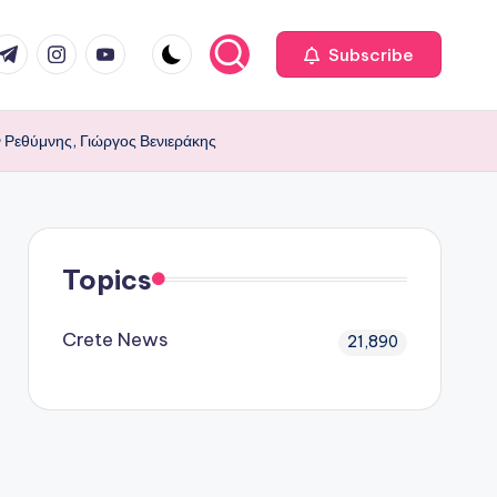
com
r.com
.me
instagram.com
youtube.com
Subscribe
 Ρεθύμνης, Γιώργος Βενιεράκης
Topics
Crete News
21,890