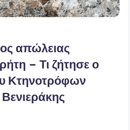
βος απώλειας
ήτη – Τι ζήτησε ο
υ Κτηνοτρόφων
 Βενιεράκης