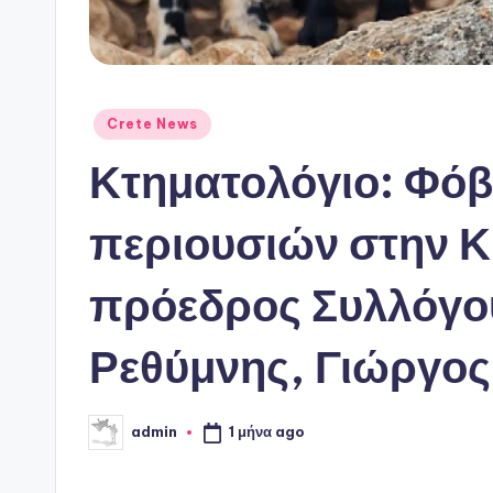
Αναρτήθηκε
Crete News
σε
Κτηματολόγιο: Φό
περιουσιών στην Κρ
πρόεδρος Συλλόγο
Ρεθύμνης, Γιώργος
1 μήνα ago
admin
Συγγραφέας: