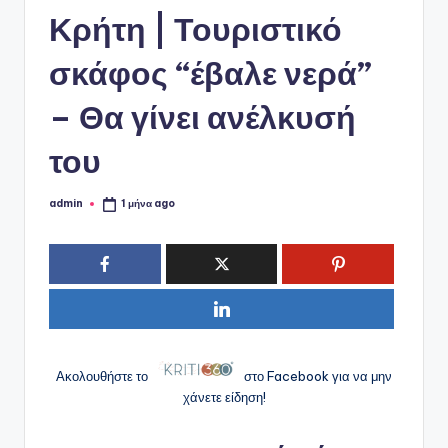
ό
Κρήτη | Τουριστικό
P
o
σκάφος “έβαλε νερά”
r
– Θα γίνει ανέλκυσή
t
του
a
l
admin
1 μήνα ago
Συγγραφέας:
Ακολουθήστε το
στο Facebook για να μην
χάνετε είδηση!