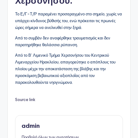
Χερσονήσου.
Το Ε/Γ-Τ/Ρ παραμένει προσαραγμένο στο σημείο, χωρίς να
υπάρχει κίνδυνος βύθισής του, ενώ πρόκειται τις πρωινές
ώρες σήμερα να ανελκυθεί στην ξηρά.
Από το συμβάν δεν αναφέρθηκε τραυματισμός και δεν
παρατηρήθηκε θαλάσσια ρύπανση.
Από το Β’ Λιμενικό Τμήμα Χερσονήσου του Κεντρικού
Λιμεναρχείου Ηρακλείου, απαγορεύτηκε ο απόπλους του
πλοίου μέχρι την αποκατάσταση της βλάβης και την
προσκόμιση βεβαιωτικού αξιοπλοΐας από τον
παρακολουθούντα νηογνώμονα.
Source link
admin
Προβολή όλων των αναρτήσεων