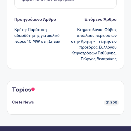
Πλοήγηση
Προηγούμενο Άρθρο
Επόμενο Άρθρο
Κρήτη: Παράταση
Κτηματολόγιο: Φόβος
δημοσιεύσεων
αδειοδότησης για αιολικό
απώλειας περιουσιών
πάρκο 10 MW στη Σητεία
στην Κρήτη – Τι ζήτησε ο
πρόεδρος Συλλόγου
Κτηνοτρόφων Ρεθύμνης,
Γιώργος Βενιεράκης
Topics
Crete News
21,908