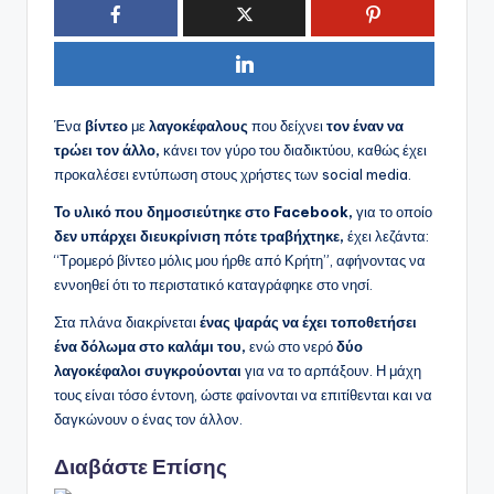
Ένα
βίντεο
με
λαγοκέφαλους
που δείχνει
τον έναν να
τρώει τον άλλο,
κάνει τον γύρο του διαδικτύου, καθώς έχει
προκαλέσει εντύπωση στους χρήστες των social media.
Το υλικό που δημοσιεύτηκε στο Facebook,
για το οποίο
δεν υπάρχει διευκρίνιση πότε τραβήχτηκε,
έχει λεζάντα:
“Τρομερό βίντεο μόλις μου ήρθε από Κρήτη”, αφήνοντας να
εννοηθεί ότι το περιστατικό καταγράφηκε στο νησί.
Στα πλάνα διακρίνεται
ένας ψαράς να έχει τοποθετήσει
ένα δόλωμα στο καλάμι του,
ενώ στο νερό
δύο
λαγοκέφαλοι συγκρούονται
για να το αρπάξουν. Η μάχη
τους είναι τόσο έντονη, ώστε φαίνονται να επιτίθενται και να
δαγκώνουν ο ένας τον άλλον.
Διαβάστε Επίσης