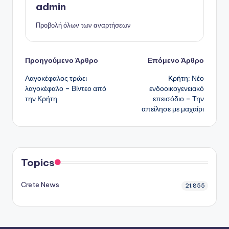
admin
Προβολή όλων των αναρτήσεων
Πλοήγηση
Προηγούμενο Άρθρο
Επόμενο Άρθρο
Λαγοκέφαλος τρώει
Κρήτη: Νέο
δημοσιεύσεων
λαγοκέφαλο – Βίντεο από
ενδοοικογενειακό
την Κρήτη
επεισόδιο – Την
απείλησε με μαχαίρι
Topics
Crete News
21,855