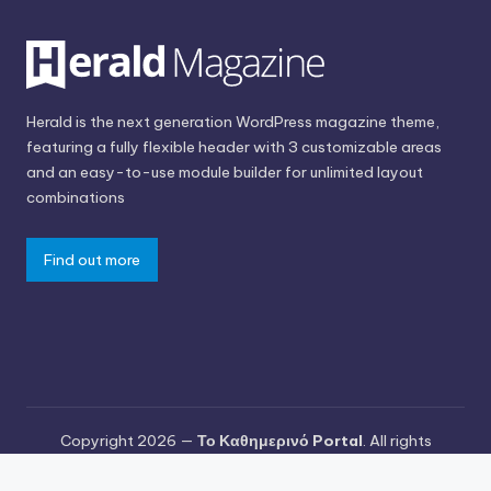
Herald is the next generation WordPress magazine theme,
featuring a fully flexible header with 3 customizable areas
and an easy-to-use module builder for unlimited layout
combinations
Find out more
Copyright 2026 —
Το Καθημερινό Portal
. All rights
reserved.
Bloghash WordPress Theme