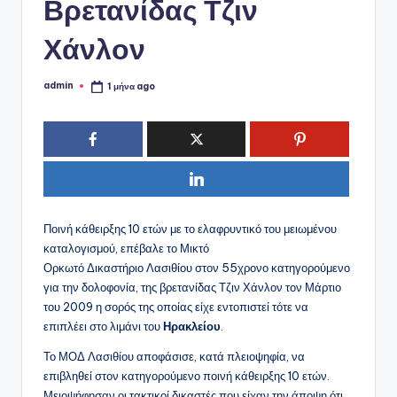
ό
Βρετανίδας Τζιν
P
Χάνλον
o
r
admin
1 μήνα ago
Συγγραφέας:
t
a
l
Ποινή κάθειρξης 10 ετών με το ελαφρυντικό του μειωμένου
καταλογισμού, επέβαλε το Μικτό
Ορκωτό Δικαστήριο Λασιθίου στον 55χρονο κατηγορούμενο
για την δολοφονία, της βρετανίδας Τζιν Χάνλον τον Μάρτιο
του 2009 η σορός της οποίας είχε εντοπιστεί τότε να
επιπλέει στο λιμάνι του
Ηρακλείου
.
Το ΜΟΔ Λασιθίου αποφάσισε, κατά πλειοψηφία, να
επιβληθεί στον κατηγορούμενο ποινή κάθειρξης 10 ετών.
Μειοψήφησαν οι τακτικοί δικαστές που είχαν την άποψη ότι