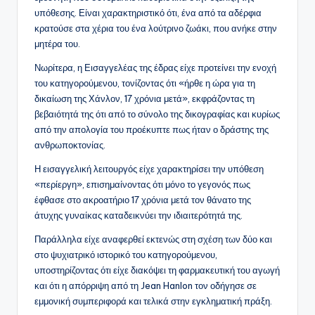
υπόθεσης. Είναι χαρακτηριστικό ότι, ένα από τα αδέρφια
κρατούσε στα χέρια του ένα λούτρινο ζωάκι, που ανήκε στην
μητέρα του.
Νωρίτερα, η Εισαγγελέας της έδρας είχε προτείνει την ενοχή
του κατηγορούμενου, τονίζοντας ότι «ήρθε η ώρα για τη
δικαίωση της Χάνλον, 17 χρόνια μετά», εκφράζοντας τη
βεβαιότητά της ότι από το σύνολο της δικογραφίας και κυρίως
από την απολογία του προέκυπτε πως ήταν ο δράστης της
ανθρωποκτονίας.
Η εισαγγελική λειτουργός είχε χαρακτηρίσει την υπόθεση
«περίεργη», επισημαίνοντας ότι μόνο το γεγονός πως
έφθασε στο ακροατήριο 17 χρόνια μετά τον θάνατο της
άτυχης γυναίκας καταδεικνύει την ιδιαιτερότητά της.
Παράλληλα είχε αναφερθεί εκτενώς στη σχέση των δύο και
στο ψυχιατρικό ιστορικό του κατηγορούμενου,
υποστηρίζοντας ότι είχε διακόψει τη φαρμακευτική του αγωγή
και ότι η απόρριψη από τη Jean Hanlon τον οδήγησε σε
εμμονική συμπεριφορά και τελικά στην εγκληματική πράξη.