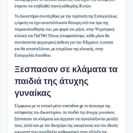
έπρεπε να επιβληθεί ποινή κάθειρξης 8 ετών.
Το Δικαστήριο συντάχθηκε με την πρόταση της Εισαγγελέως
η έφεση να έχει αναστέλλουσα δύναμη υπό τον όρο της
παρακολούθησής του, μια φορά τον μήνα, στην Ψυχιατρική
κλινική του ΠαΓΝΗ. Όπως αποφασίστηκε, κάθε μήνα θα
συντάσσεται ψυχιατρική έκθεση για τον 55χρονο, η οποία
και θα αποστέλλεται, με επιμέλεια της κλινικής, στην
Εισαγγελία Λασιθίου.
Ξεσπασαν σε κλάματα τα
παιδιά της άτυχης
γυναίκας
Σύμφωνα με το τοπικό μέσο cretalive.gr το άκουσμα της
απόφασης του Δικαστηρίου, τα παιδιά της άτυχης γυναίκας
ξέσπασαν σε κλάματα και άρχισαν να αγκαλιάζονται μεταξύ
τους, αλλά και με τον δικηγόρο της οικογένειας και τον ιδιώτη
ερευνητή που συνέβαλλε καθοριστικά στην εξέλιξη της