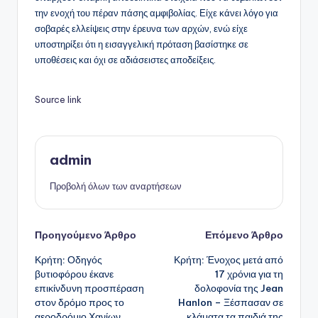
την ενοχή του πέραν πάσης αμφιβολίας. Είχε κάνει λόγο για
σοβαρές ελλείψεις στην έρευνα των αρχών, ενώ είχε
υποστηρίξει ότι η εισαγγελική πρόταση βασίστηκε σε
υποθέσεις και όχι σε αδιάσειστες αποδείξεις.
Source link
admin
Προβολή όλων των αναρτήσεων
Πλοήγηση
Προηγούμενο Άρθρο
Επόμενο Άρθρο
Κρήτη: Οδηγός
Κρήτη: Ένοχος μετά από
δημοσιεύσεων
βυτιοφόρου έκανε
17 χρόνια για τη
επικίνδυνη προσπέραση
δολοφονία της Jean
στον δρόμο προς το
Hanlon – Ξέσπασαν σε
αεροδρόμιο Χανίων
κλάματα τα παιδιά της