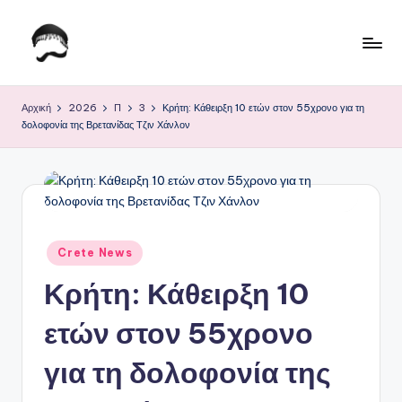
Μετάβαση
σε
Τ
Krhtikos.com
περιεχόμενο
ο
Αρχική
2026
Π
3
Κρήτη: Κάθειρξη 10 ετών στον 55χρονο για τη
δολοφονία της Βρετανίδας Τζιν Χάνλον
Κ
α
θ
η
μ
Αναρτήθηκε
Crete News
σε
ε
Κρήτη: Κάθειρξη 10
ρ
ετών στον 55χρονο
ι
για τη δολοφονία της
ν