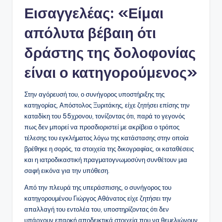
Εισαγγελέας: «Είμαι
απόλυτα βέβαιη ότι
δράστης της δολοφονίας
είναι ο κατηγορούμενος»
Στην αγόρευσή του, ο συνήγορος υποστήριξης της
κατηγορίας, Απόστολος Ξυριτάκης, είχε ζητήσει επίσης την
καταδίκη του 55χρονου, τονίζοντας ότι, παρά το γεγονός
πως δεν μπορεί να προσδιοριστεί με ακρίβεια ο τρόπος
τέλεσης του εγκλήματος λόγω της κατάστασης στην οποία
βρέθηκε η σορός, τα στοιχεία της δικογραφίας, οι καταθέσεις
και η ιατροδικαστική πραγματογνωμοσύνη συνθέτουν μια
σαφή εικόνα για την υπόθεση.
Από την πλευρά της υπεράσπισης, ο συνήγορος του
κατηγορουμένου Γιώργος Αθάνατος είχε ζητήσει την
απαλλαγή του εντολέα του, υποστηρίζοντας ότι δεν
υπάρχουν επαρκή αποδεικτικά στοιχεία που να θεμελιώνουν