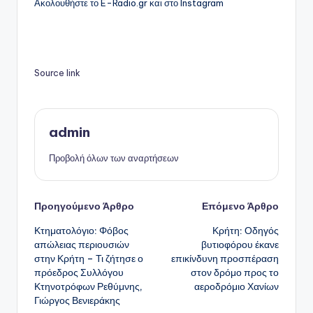
Ακολουθήστε το E-Radio.gr και στο Instagram
Source link
admin
Προβολή όλων των αναρτήσεων
Πλοήγηση
Προηγούμενο Άρθρο
Επόμενο Άρθρο
Κτηματολόγιο: Φόβος
Κρήτη: Οδηγός
δημοσιεύσεων
απώλειας περιουσιών
βυτιοφόρου έκανε
στην Κρήτη – Τι ζήτησε ο
επικίνδυνη προσπέραση
πρόεδρος Συλλόγου
στον δρόμο προς το
Κτηνοτρόφων Ρεθύμνης,
αεροδρόμιο Χανίων
Γιώργος Βενιεράκης