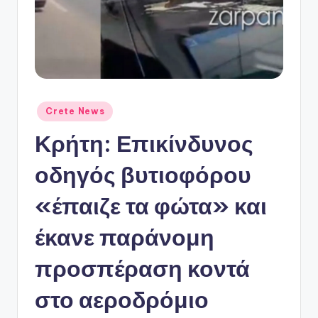
ό
P
o
r
t
Αναρτήθηκε
Crete News
a
σε
Κρήτη: Επικίνδυνος
l
οδηγός βυτιοφόρου
«έπαιζε τα φώτα» και
έκανε παράνομη
προσπέραση κοντά
στο αεροδρόμιο