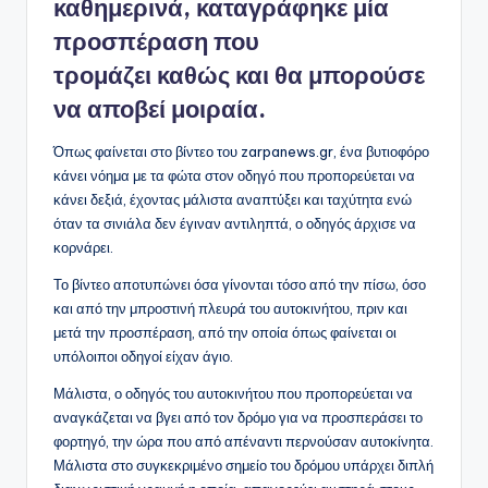
καθημερινά, καταγράφηκε μία
προσπέραση που
τρομάζει καθώς και θα μπορούσε
να αποβεί μοιραία.
Όπως φαίνεται στο βίντεο του zarpanews.gr, ένα βυτιοφόρο
κάνει νόημα με τα φώτα στον οδηγό που προπορεύεται να
κάνει δεξιά, έχοντας μάλιστα αναπτύξει και ταχύτητα ενώ
όταν τα σινιάλα δεν έγιναν αντιληπτά, ο οδηγός άρχισε να
κορνάρει.
Το βίντεο αποτυπώνει όσα γίνονται τόσο από την πίσω, όσο
και από την μπροστινή πλευρά του αυτοκινήτου, πριν και
μετά την προσπέραση, από την οποία όπως φαίνεται οι
υπόλοιποι οδηγοί είχαν άγιο.
Μάλιστα, ο οδηγός του αυτοκινήτου που προπορεύεται να
αναγκάζεται να βγει από τον δρόμο για να προσπεράσει το
φορτηγό, την ώρα που από απέναντι περνούσαν αυτοκίνητα.
Μάλιστα στο συγκεκριμένο σημείο του δρόμου υπάρχει διπλή