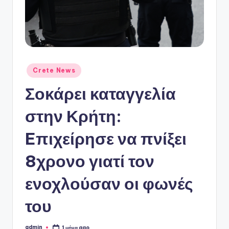
ό
P
o
r
t
Αναρτήθηκε
Crete News
σε
a
Σοκάρει καταγγελία
l
στην Κρήτη:
Eπιχείρησε να πνίξει
8χρονο γιατί τον
ενοχλούσαν οι φωνές
του
admin
1 μήνα ago