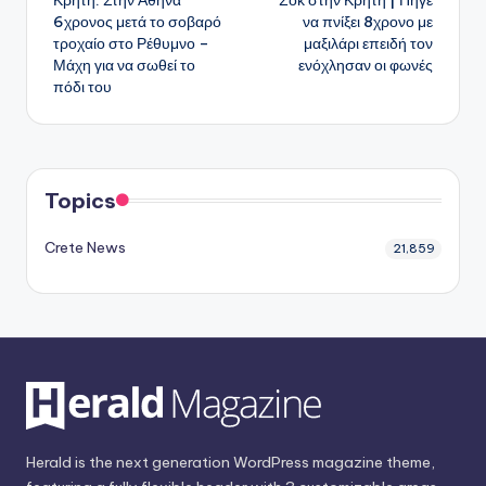
δημοσιεύσεων
6χρονος μετά το σοβαρό
να πνίξει 8χρονο με
τροχαίο στο Ρέθυμνο –
μαξιλάρι επειδή τον
Μάχη για να σωθεί το
ενόχλησαν οι φωνές
πόδι του
Topics
Crete News
21,859
Herald is the next generation WordPress magazine theme,