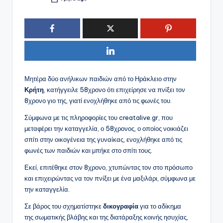
Συγγραφέας:
Μητέρα δύο ανήλικων παιδιών από το Ηράκλειο στην
Κρήτη
, κατήγγειλε 58χρονο ότι επιχείρησε να πνίξει τον
8χρονο γιο της, γιατί ενοχλήθηκε από τις φωνές του.
Σύμφωνα με τις πληροφορίες του creatalive.gr, που
μεταφέρει την καταγγελία, ο 58χρονος, ο οποίος νοικιάζει
σπίτι στην οικογένεια της γυναίκας, ενοχλήθηκε από τις
φωνές των παιδιών και μπήκε στο σπίτι τους.
Εκεί, επιτέθηκε στον 8χρονο, χτυπώντας τον στο πρόσωπο
και επιχειρώντας να τον πνίξει με ένα μαξιλάρι, σύμφωνα με
την καταγγελία.
Σε βάρος του σχηματίστηκε
δικογραφία
για το αδίκημα
της σωματικής βλάβης και της διατάραξης κοινής ησυχίας,