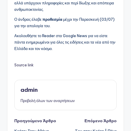
αλλά υπάρχουν πληροφορίες και περί δίωξης και απόπειρα
ανθρωποκτονίας.
Ο άνδρας έλαβε
προθεσμία
μέχρι την Παρασκευή (03/07)
για την απολογία του.
Ακολουθήστε το Reader στα Google News για να είστε
πάντα ενημερωμένοι για όλες τις ειδήσεις και τα νέα από την
Ελλάδα και τον κόσμο.
Source link
admin
Προβολή όλων των αναρτήσεων
Πλοήγηση
Προηγούμενο Άρθρο
Επόμενο Άρθρο
Κρήτη: Στην Αθήνα
Σοκ στην Κρήτη | Πήγε