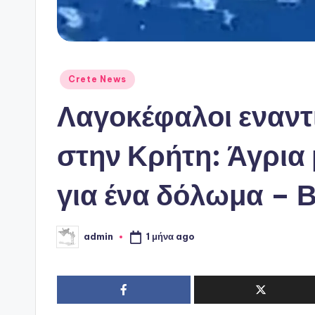
Αναρτήθηκε
Crete News
σε
Λαγοκέφαλοι εναν
στην Κρήτη: Άγρια
για ένα δόλωμα – 
1 μήνα ago
admin
Συγγραφέας: