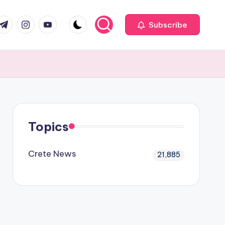
com
r.com
.me
instagram.com
youtube.com
Subscribe
Topics
Crete News
21,885