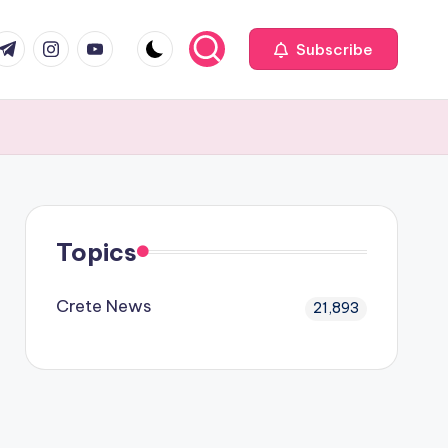
com
r.com
.me
instagram.com
youtube.com
Subscribe
Topics
Crete News
21,893