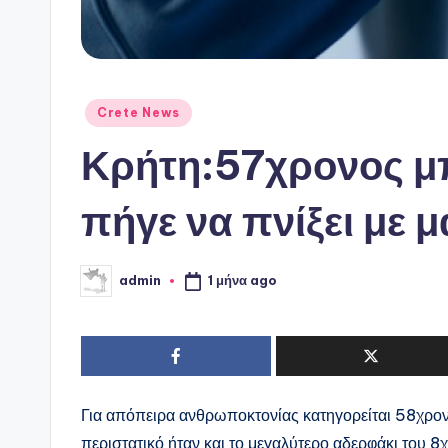
Αναρτήθηκε
Crete News
σε
Κρήτη:57χρονος μπ
πήγε να πνίξει με 
1 μήνα ago
admin
Συγγραφέας:
Για απόπειρα ανθρωποκτονίας κατηγορείται 58χρο
περιστατικό ήταν και το μεγαλύτερο αδερφάκι του 8