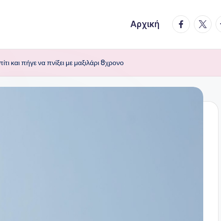
facebook.
twitte
t
Αρχική
ι και πήγε να πνίξει με μαξιλάρι 8χρονο