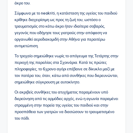
άκρο του.
Σύμφωνα με το neakriti, η κατάσταση της υγείας του παιδιού
κρίθηκε διαχειρίσιμη ως προς τη ζωή του, ωστόσο ο
τραυματισμός στο κάτω άκρο ήταν ιδιαίτερα σοβαρός,
γεγονός που οδήγησε τους γιατρούς στην απόφαση να
οργανωθεί αεροδιακομιδή στην Αθήνα για περαιτέρω
αντιμετώπιση.
Το τροχαίο σημειώθηκε νωρίς το απόγευμα της Τετάρτης στην
περιοχή της παραλίας στα Σχοινάρια. Κατά τις πρώτες
πληροφορίες, το 6χρονο αγόρι επέβαινε σε δίκυκλο μαζί με
τον πατέρα του, όταν, κάτω από συνθήκες που διερευνώνται,
σημειώθηκε σύγκρουση με αυτοκίνητο.
Οι ακριβείς συνθήκες του ατυχήματος παραμένουν υπό
διερεύνηση από τις αρμόδιες αρχές, ενώ η αγωνία παραμένει
στραμμένη στην πορεία της υγείας του παιδιού και στην
προσπάθεια των γιατρών να διασώσουν το τραυματισμένο
του πόδι.