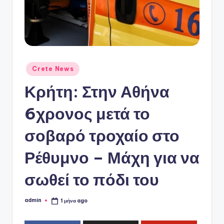
ό
P
o
r
t
Αναρτήθηκε
Crete News
σε
a
Κρήτη: Στην Αθήνα
l
6χρονος μετά το
σοβαρό τροχαίο στο
Ρέθυμνο – Μάχη για να
σωθεί το πόδι του
admin
1 μήνα ago
Συγγραφέας: