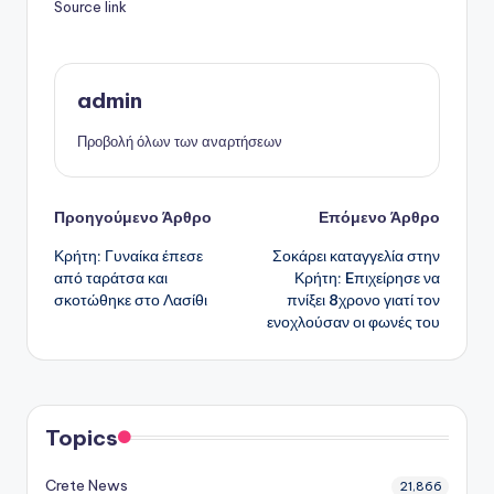
Source link
admin
Προβολή όλων των αναρτήσεων
Πλοήγηση
Προηγούμενο Άρθρο
Επόμενο Άρθρο
Κρήτη: Γυναίκα έπεσε
Σοκάρει καταγγελία στην
δημοσιεύσεων
από ταράτσα και
Κρήτη: Eπιχείρησε να
σκοτώθηκε στο Λασίθι
πνίξει 8χρονο γιατί τον
ενοχλούσαν οι φωνές του
Topics
Crete News
21,866