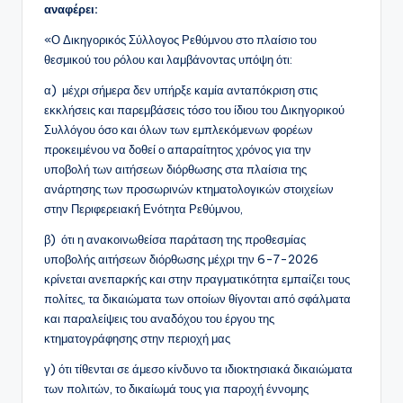
αναφέρει:
«Ο Δικηγορικός Σύλλογος Ρεθύμνου στο πλαίσιο του
θεσμικού του ρόλου και λαμβάνοντας υπόψη ότι:
α) μέχρι σήμερα δεν υπήρξε καμία ανταπόκριση στις
εκκλήσεις και παρεμβάσεις τόσο του ίδιου του Δικηγορικού
Συλλόγου όσο και όλων των εμπλεκόμενων φορέων
προκειμένου να δοθεί ο απαραίτητος χρόνος για την
υποβολή των αιτήσεων διόρθωσης στα πλαίσια της
ανάρτησης των προσωρινών κτηματολογικών στοιχείων
στην Περιφερειακή Ενότητα Ρεθύμνου,
β) ότι η ανακοινωθείσα παράταση της προθεσμίας
υποβολής αιτήσεων διόρθωσης μέχρι την 6-7-2026
κρίνεται ανεπαρκής και στην πραγματικότητα εμπαίζει τους
πολίτες, τα δικαιώματα των οποίων θίγονται από σφάλματα
και παραλείψεις του αναδόχου του έργου της
κτηματογράφησης στην περιοχή μας
γ) ότι τίθενται σε άμεσο κίνδυνο τα ιδιοκτησιακά δικαιώματα
των πολιτών, το δικαίωμά τους για παροχή έννομης