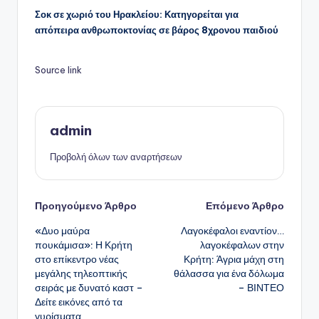
Σοκ σε χωριό του Ηρακλείου: Κατηγορείται για
απόπειρα ανθρωποκτονίας σε βάρος 8χρονου παιδιού
Source link
admin
Προβολή όλων των αναρτήσεων
Πλοήγηση
Προηγούμενο Άρθρο
Επόμενο Άρθρο
«Δυο μαύρα
Λαγοκέφαλοι εναντίον…
δημοσιεύσεων
πουκάμισα»: Η Κρήτη
λαγοκέφαλων στην
στο επίκεντρο νέας
Κρήτη: Άγρια μάχη στη
μεγάλης τηλεοπτικής
θάλασσα για ένα δόλωμα
σειράς με δυνατό καστ –
– ΒΙΝΤΕΟ
Δείτε εικόνες από τα
γυρίσματα