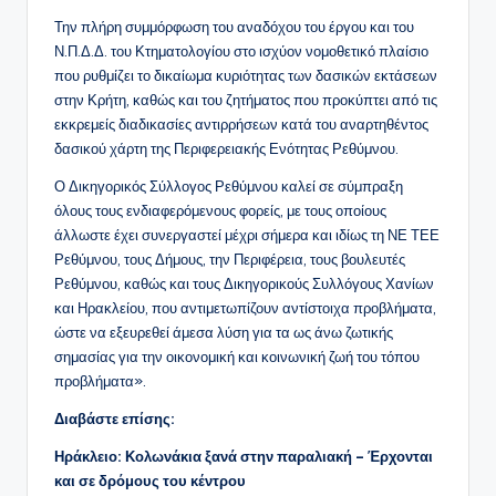
Την πλήρη συμμόρφωση του αναδόχου του έργου και του
Ν.Π.Δ.Δ. του Κτηματολογίου στο ισχύον νομοθετικό πλαίσιο
που ρυθμίζει το δικαίωμα κυριότητας των δασικών εκτάσεων
στην Κρήτη, καθώς και του ζητήματος που προκύπτει από τις
εκκρεμείς διαδικασίες αντιρρήσεων κατά του αναρτηθέντος
δασικού χάρτη της Περιφερειακής Ενότητας Ρεθύμνου.
Ο Δικηγορικός Σύλλογος Ρεθύμνου καλεί σε σύμπραξη
όλους τους ενδιαφερόμενους φορείς, με τους οποίους
άλλωστε έχει συνεργαστεί μέχρι σήμερα και ιδίως τη ΝΕ ΤΕΕ
Ρεθύμνου, τους Δήμους, την Περιφέρεια, τους βουλευτές
Ρεθύμνου, καθώς και τους Δικηγορικούς Συλλόγους Χανίων
και Ηρακλείου, που αντιμετωπίζουν αντίστοιχα προβλήματα,
ώστε να εξευρεθεί άμεσα λύση για τα ως άνω ζωτικής
σημασίας για την οικονομική και κοινωνική ζωή του τόπου
προβλήματα».
Διαβάστε επίσης:
Ηράκλειο: Κολωνάκια ξανά στην παραλιακή – Έρχονται
και σε δρόμους του κέντρου