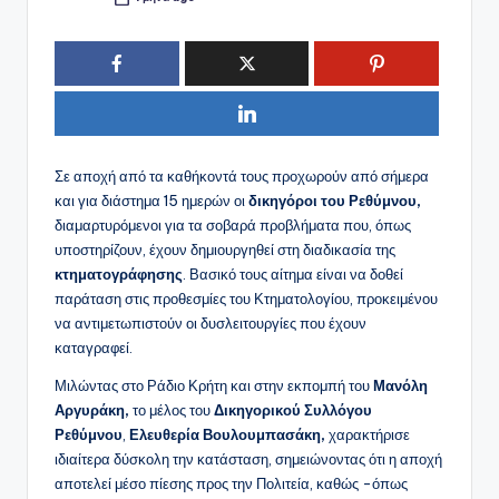
Συγγραφέας:
Σε αποχή από τα καθήκοντά τους προχωρούν από σήμερα
και για διάστημα 15 ημερών οι
δικηγόροι του Ρεθύμνου,
διαμαρτυρόμενοι για τα σοβαρά προβλήματα που, όπως
υποστηρίζουν, έχουν δημιουργηθεί στη διαδικασία της
κτηματογράφησης
. Βασικό τους αίτημα είναι να δοθεί
παράταση στις προθεσμίες του Κτηματολογίου, προκειμένου
να αντιμετωπιστούν οι δυσλειτουργίες που έχουν
καταγραφεί.
Μιλώντας στο Ράδιο Κρήτη και στην εκπομπή του
Μανόλη
Αργυράκη,
το μέλος του
Δικηγορικού Συλλόγου
Ρεθύμνου
,
Ελευθερία Βουλουμπασάκη,
χαρακτήρισε
ιδιαίτερα δύσκολη την κατάσταση, σημειώνοντας ότι η αποχή
αποτελεί μέσο πίεσης προς την Πολιτεία, καθώς -όπως