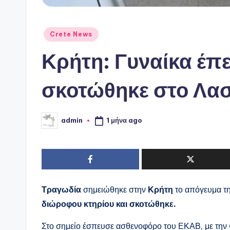
Αναρτήθηκε
Crete News
σε
Κρήτη: Γυναίκα έπ
σκοτώθηκε στο Λασ
1 μήνα ago
admin
Συγγραφέας:
Τραγωδία
σημειώθηκε στην
Κρήτη
το απόγευμα τη
διώροφου κτηρίου και σκοτώθηκε.
Στο σημείο έσπευσε ασθενοφόρο του ΕΚΑΒ, με την 