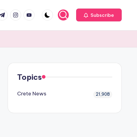
com
r.com
.me
instagram.com
youtube.com
Subscribe
Topics
Crete News
21,908