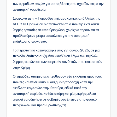
των αρμόδιων αρχών για παραβάσεις που σχετίζονται με την
αντιπυρική νομοθεσία.
Σύμφωνα με την Πυροσβεστική, ανακριτικοί υπάλληλοι της
ΔΙ.Π.Υ.Ν. Ηρακλείου διαπίστωσαν ότι ο πολίτης εκτελούσε
θερμές εργασίες σε υπαίθριο χώρο, χωρίς να τηρούνται τα
προβλεπόμενα μέτρα ασφαλείας για την αποτροπή
εκδήλωσης πυρκαγιάς.
Το περιστατικό καταγράφηκε στις 29 Ιουνίου 2026, σε μία
περίοδο ιδιαίτερα αυξημένου κινδύνου λόγω των υψηλών
θερμοκρασιών και των καιρικών συνθηκών που επικρατούν
στην Κρήτη.
Οι αρμόδιες υπηρεσίες απευθύνουν νέα έκκληση προς τους
πολίτες να επιδεικνύουν αυξημένη προσοχή κατά την
εκτέλεση εργασιών στην ύπαιθρο, ειδικά κατά την
αντιπυρική περίοδο, καθώς ακόμη και μία μικρή αμέλεια
μπορεί να οδηγήσει σε σοβαρές συνέπειες για το φυσικό
περιβάλλον και την ανθρώπινη ζωή.