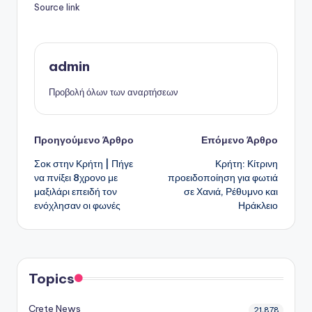
Source link
admin
Προβολή όλων των αναρτήσεων
Πλοήγηση
Προηγούμενο Άρθρο
Επόμενο Άρθρο
Σοκ στην Κρήτη | Πήγε
Κρήτη: Κίτρινη
δημοσιεύσεων
να πνίξει 8χρονο με
προειδοποίηση για φωτιά
μαξιλάρι επειδή τον
σε Χανιά, Ρέθυμνο και
ενόχλησαν οι φωνές
Ηράκλειο
Topics
Crete News
21,878