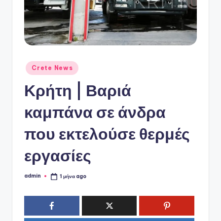
ό
P
o
r
t
Αναρτήθηκε
Crete News
σε
a
Κρήτη | Βαριά
l
καμπάνα σε άνδρα
που εκτελούσε θερμές
εργασίες
admin
1 μήνα ago
Συγγραφέας: